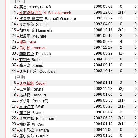
[后卫]
2
2000.03.02
0
0
莫雷
Morey Bauz
à
4
1999.12.01
2(1)
0
N.施洛特贝克
N. Schlotterbeck
13
1993.12.22
3
0
拉斐尔·格雷罗
Rapha
ë
l Guerreiro
14
1993.04.01
0
0
N.舒尔茨
Schulz
15
1988.12.16
2(2)
0
胡梅尔斯
Hummels
24
1991.09.12
2
0
默尼耶
Meunier
25
1995.09.03
4
0
聚勒
S
üle
26
1997.11.17
2
0
吕尔松
Ryerson
30
1998.05.29
(1)
0
帕斯拉克
Passlack
36
2004.10.29
0
0
T.罗特
Rothe
37
2004.09.13
0
0
塞米奇
Semić
44
2003.10.14
0
0
S.库利巴利
Coulibaly
[中场]
6
1998.01.11
3
0
S.厄兹詹
Özcan
7
2002.11.13
(2)
0
G.雷纳
Reyna
8
1996.01.01
1
0
达胡德
Dahoud
11
1989.05.31
2(1)
1
罗伊斯
Reus (C)
17
1995.05.27
2(1)
0
M.沃尔夫
Wolf
19
1996.05.02
3
0
布兰特
Brandt
22
2003.06.29
2(2)
2
贝林厄姆
Bellingham
23
1994.01.12
3(1)
1
埃姆雷·詹
Can
32
2004.11.06
0
0
A.卡马拉
Kamara
42
2003.01.22
0
0
居尔皮兹
G
ürpüz