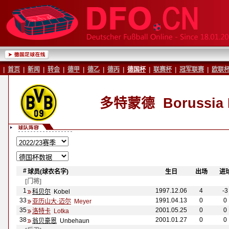
|
首页
|
新闻
|
转会
|
德甲
|
德乙
|
德丙
|
德国杯
|
联赛杯
|
冠军联赛
|
欧联
多特蒙德
Borussia
#
球员(球衣名字)
-
-
生日
-
-
出场
-
-
进
[门将]
1
1997.12.06
4
-3
科贝尔
Kobel
33
1991.04.13
0
0
亚历山大·迈尔
Meyer
35
2001.05.25
0
0
洛特卡
Lotka
38
2001.01.27
0
0
翁贝豪恩
Unbehaun