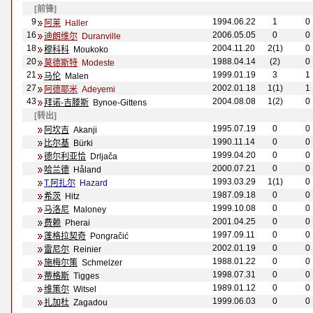
[前锋]
9
1994.06.22
1
0
阿莱
Haller
16
2
006.05.05
0
0
迪朗维尔
Duranville
18
2004.11.20
2(1)
0
穆科科
Moukoko
20
1988.04.14
(2)
0
莫德斯特
Modeste
21
1999.01.19
3
1
马伦
Malen
27
2002.01.18
1(1)
1
阿德耶米
Adeyemi
43
2004.08.08
1(2)
0
拜诺-吉滕斯
Bynoe-Gittens
[转出]
1995.07.19
0
0
阿坎吉
Akanji
1990.11.14
0
0
比尔基
B
ürki
1999.04.20
0
0
德尔利亚恰
Drljača
2000.07.21
0
0
哈兰德
H
åland
1993.03.29
1(1)
0
T.阿扎尔
Hazard
1987.09.18
0
0
希茨
Hitz
1999.10.08
0
0
马洛尼
Maloney
2001.04.25
0
0
费赖
Pherai
1997.09.11
0
0
蓬格拉契奇
Pongračić
2002.01.19
0
0
雷尼尔
Reinier
1988.01.22
0
0
施梅尔策
Schmelzer
1998.07.31
0
0
蒂格斯
Tigges
1989.01.12
0
0
维策尔
Witsel
1999.06.03
0
0
扎加杜
Zagadou