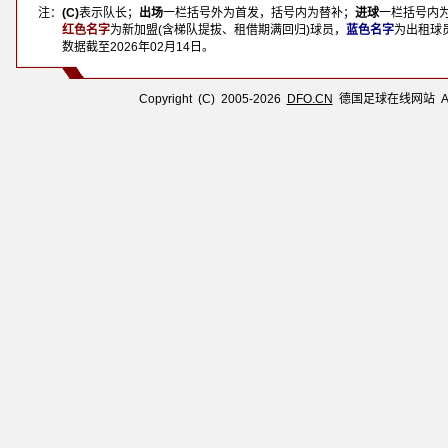
注：
(C)
表示队长；
出场
一栏括号外为首发，括号内为替补；
进球
一栏括号内
注：
红色名字
为新加盟(含梯队提拔、租借期满回归)球员，
蓝色名字
为出租球
注：
数据截至
2026年02月14日
。
Copyright (C) 2005-2026
DFO.CN
德国足球在线网站 All R