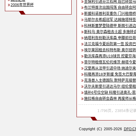
圣保利引进芬兰右闸 班巴转会
2006年世界杯
布兰特首次出国闯荡 自由转会
新援科诺普利亚重伤 门兴租借
马耶尔去希超冠军 达姆施塔特
科林斯噩梦登陆德甲 斯图引进
斯科乌·奥尔森租去土超 多施转
纳塔利告别勒沃库森 申滕前往
法兰克福今夏后防第一签 投资
埃尔莱因租去科特布斯 奥尔班
勒沃库森再添U19球员 挖霍芬
菲尔特租借瓦伦托维茨 赫塔今
汉堡再从法甲引进中场 纳迪尔
科隆再添18岁新援 免签大巴黎
克洛普入主德国队 默特萨克接
沃尔夫斯堡引进达马尔 纽伦堡
填补6号位空缺 科隆引进奥孔-
施拉格自由转会森林 再度师从
1 /796页，23854条
Copyright (C) 2005-2026
DFO.C