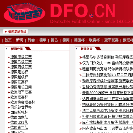
|
首页
|
新闻
|
转会
|
德甲
|
德乙
|
德丙
|
德国杯
|
联赛杯
|
冠军联赛
|
欧联
德国甲级联赛
格里马尔多替身到位 勒沃库森
德国乙级联赛
仅为门兴效力一年 雷纳转投斯
德国丙级联赛
租借到阿贾克斯 特尔斯特根联
德国足协杯
古拉奇告别莱比锡RB 尼兰回归
德国超级杯
勒沃库森继续外借法耶 新赛季
德国联赛杯
哲科仍有饥饿感 波黑队长与沙
德国足坛丑闻
欧洲冠军联赛
豪掷3000万欧元 多特蒙德签下
欧洲联赛杯
达吉姆继续踢德甲 在霍芬海姆
欧洲协会联赛杯
柏林联盟为锋线提速 租借科特
俱乐部世界杯
法兰克福再添中场新援 签尼日
国际托托杯
拒绝阿隆索邀请 阿拉伊贝戈维
德国国家队
德国U21队
库利埃拉基斯离开狼堡 希腊中
德国青年队
阿克波古马出国 与弗罗西诺内
国际足坛