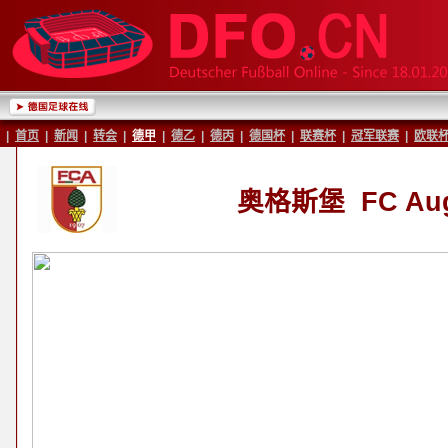
|
首页
|
新闻
|
转会
|
德甲
|
德乙
|
德丙
|
德国杯
|
联赛杯
|
冠军联赛
|
欧联
奥格斯堡
FC Au