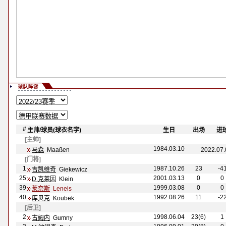
#
主帅
/球员(球衣名字)
-
-
生日
-
-
出场
-
-
进
[主帅]
1984.03.10
马森
Maa
ßen
2022.07
[门将]
1
1987.10.26
23
-4
吉凯维奇
Giekewicz
25
2001.03.13
0
0
D.克莱因
Klein
39
1999.03.08
0
0
莱奈斯
Leneis
40
1992.08.26
11
-2
库贝克
Koubek
[后卫]
2
1998.06.04
23(6)
1
古姆内
Gumny