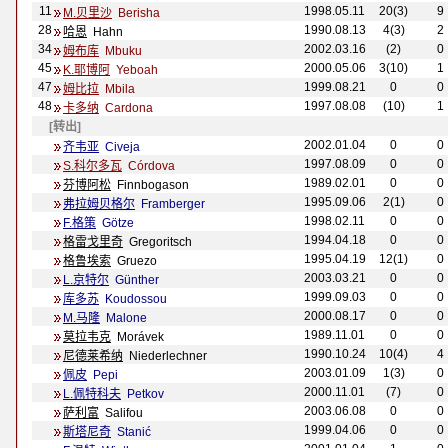
11
1998.05.11
20(3)
9
M.贝里沙
Berisha
28
1990.08.13
4(3)
2
哈恩
Hahn
34
2002.03.16
(2)
0
姆布库
Mbuku
45
2000.05.06
3(10)
1
K.耶博阿
Yeboah
47
1999.08.21
0
0
姆比拉
Mbila
48
1997.08.08
(10)
1
卡多纳
C
ardona
[转出]
2002.01.04
0
0
齐韦亚
Civeja
1997.08.09
0
0
S.科尔多瓦
C
órdova
1989.02.01
0
0
芬博阿松
Finnbogason
1995.09.06
2(1)
0
弗拉姆贝格尔
Framberger
1998.02.11
0
0
F.格策
G
ötze
1994.04.18
0
0
格雷戈里奇
Gregoritsch
1995.04.19
12(1)
0
格鲁埃索
Gruezo
2003.03.21
0
0
L.京特尔
Günther
1999.09.03
0
0
库多苏
Koudossou
2000.08.17
0
0
M.马隆
Malone
1989.11.01
0
0
莫拉韦克
Mor
ávek
1990.10.24
10(4)
4
尼德莱希纳
Niederlechner
2003.01.09
1(3)
0
佩皮
Pepi
2000.11.01
(7)
0
L.佩特科夫
Petkov
2003.06.08
0
0
萨利富
Salifou
1999.04.06
0
0
斯塔尼奇
Stanić