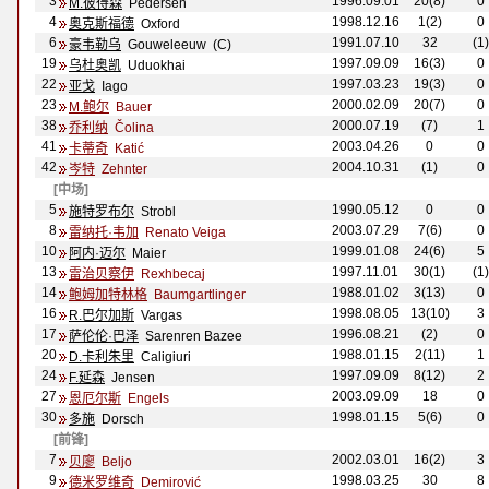
3
1996.09.01
20(8)
0
M.彼得森
Pedersen
4
1998.12.16
1(2)
0
奥克斯福德
Oxford
6
1991.07.10
32
(1)
豪韦勒乌
Gouweleeuw (C)
19
1997.09.09
16(3)
0
乌杜奥凯
Uduokhai
22
1997.03.23
19(3)
0
亚戈
Iago
23
2000.02.09
20(7)
0
M.鲍尔
Bauer
38
2000.07.19
(7)
1
乔利纳
Čolina
41
2003.04.26
0
0
卡蒂奇
Katić
42
2004.10.31
(1)
0
岑特
Zehnter
[中场]
5
1990.05.12
0
0
施特罗布尔
Strobl
8
2003.07.29
7(6)
0
雷纳托·韦加
Renato Veiga
10
1999.01.08
24(6)
5
阿内·迈尔
Maier
13
1997.11.01
30(1)
(1)
雷治贝察伊
Rexhbecaj
14
1988.01.02
3(13)
0
鲍姆加特林格
Baumgartlinger
16
1998.08.05
13(10)
3
R.巴尔加斯
Vargas
17
1996.08.21
(2)
0
萨伦伦·巴泽
Sarenren Bazee
20
1988.01.15
2(11)
1
D.卡利朱里
Caligiuri
24
1997.09.09
8(12)
2
F.延森
Jensen
27
2003.09.09
18
0
恩厄尔斯
Engels
30
1998.01.15
5(6)
0
多施
Dorsch
[前锋]
7
2002.03.01
16(2)
3
贝廖
Beljo
9
1998.03.25
30
8
德米罗维奇
Demirović