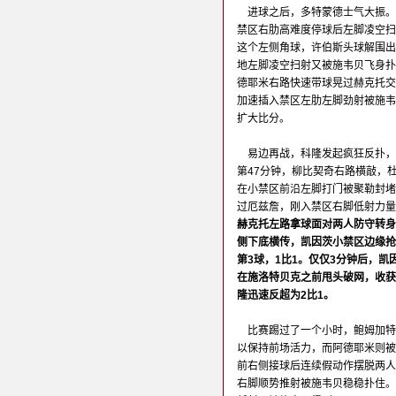
进球之后，多特蒙德士气大振。
禁区右肋高难度停球后左脚凌空扫
这个左侧角球，许伯斯头球解围出
地左脚凌空扫射又被施韦贝飞身扑
德耶米右路快速带球晃过赫克托交
加速插入禁区左肋左脚劲射被施韦
扩大比分。
易边再战，科隆发起疯狂反扑，
第47分钟，柳比契奇右路横敲，
在小禁区前沿左脚打门被聚勒封堵
过厄兹詹，刚入禁区右脚低射力量
赫克托左路拿球面对两人防守转身
侧下底横传，凯因茨小禁区边缘抢
第3球，1比1。仅仅3分钟后，
在施洛特贝克之前甩头破网，收获
隆迅速反超为2比1。
比赛踢过了一个小时，鲍姆加特
以保持前场活力，而阿德耶米则被
前右侧接球后连续假动作摆脱两人
右脚顺势推射被施韦贝稳稳扑住。