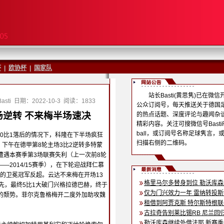
杯
|
欧协杯
|
国家队
站长Basti(黄思隽)已在微信
sti
日期：2022-10-3
阅读：1833
公众订阅号，每天推送关于德国
逆转 不来梅半场速决
的热点话题、深度评论与趣闻杂
精彩内容。关注可搜微信号BastiF
ball，或订阅号名称足球隽言，
0比1落后的情况下，科隆在下半场疯狂
扫描右侧的二维码。
）下午在德甲第8轮主场3比2逆转多特蒙
遭遇本赛季第3场联赛失利（上一次前8轮
—2014/15赛季），在下轮迎战拜仁慕
的卫冕冠军反超。云达不来梅在开场13
格里马尔多替身到位 勒沃库
领先，最终5比1大破门兴格拉德巴赫，终于
仅为门兴效力一年 雷纳转投
的颓势。菲尔克鲁格梅开二度外加助攻魏
租借到阿贾克斯 特尔斯特根
古拉奇告别莱比锡RB 尼兰回
勒沃库森继续外借法耶 新赛