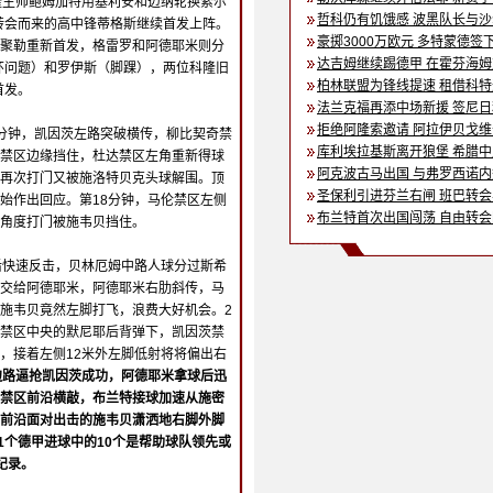
隆主帅鲍姆加特用基利安和迈纳轮换索尔
哲科仍有饥饿感 波黑队长与
转会而来的高中锋蒂格斯继续首发上阵。
豪掷3000万欧元 多特蒙德签
聚勒重新首发，格雷罗和阿德耶米则分
达吉姆继续踢德甲 在霍芬海
环问题）和罗伊斯（脚踝），两位科隆旧
柏林联盟为锋线提速 租借科
首发。
法兰克福再添中场新援 签尼
拒绝阿隆索邀请 阿拉伊贝戈
分钟，凯因茨左路突破横传，柳比契奇禁
库利埃拉基斯离开狼堡 希腊
禁区边缘挡住，杜达禁区左角重新得球
阿克波古马出国 与弗罗西诺
再次打门又被施洛特贝克头球解围。顶
圣保利引进芬兰右闸 班巴转
始作出回应。第18分钟，马伦禁区左侧
布兰特首次出国闯荡 自由转
小角度打门被施韦贝挡住。
后快速反击，贝林厄姆中路人球分过斯希
交给阿德耶米，阿德耶米右肋斜传，马
施韦贝竟然左脚打飞，浪费大好机会。2
禁区中央的默尼耶后背弹下，凯因茨禁
，接着左侧12米外左脚低射将将偏出右
边路逼抢凯因茨成功，阿德耶米拿球后迅
禁区前沿横敲，布兰特接球加速从施密
前沿面对出击的施韦贝潇洒地右脚外脚
1个德甲进球中的10个是帮助球队领先或
纪录。