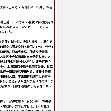
侯赛因巴希奇 - 阿德耶米、拉斐尔·格雷
拉德巴赫。
不来梅缺少5张黄牌自动停赛的
拉斯·施塔克第一次首发。门兴则沿用上
首发11人。
破急停右脚一扣，接着左脚传中，菲尔克
前侧身右脚凌空扫入球门，1比0！仅仅3
速传递，菲尔克鲁格右肋背身接球横
入禁区中央试图趟过出击的佐默被对方
线上迎球左脚补射入空门，终于打开个
分钟，本·塞拜尼中场头球回传失误，杜克
急停一扣摆脱弗里德里希，接着冷静横
脚推射入网，不来梅征战德甲以来首次
6分钟，魏泽右路与菲尔克鲁格互传配合后
球后左脚一扣过掉魏格尔，接着在小禁区
造了一定进攻威胁。第20分钟，霍夫曼
区右侧挤开弗里德尔接球，8米外右脚小