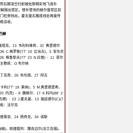
势右脚凌空扫射被佐默精彩地飞身扑
被解围出禁区，替补登场的赫尔曼禁区前
门柱旁挡出，霍夫曼右路底线处再度传
稳没收。
德巴赫
N.施塔克、13 韦利科维奇、32 弗里德尔
泽、36 C.格罗斯(77' 10 比当古)、3 安东尼
、28 格鲁耶夫(77' 23 N.拉普) - 11 菲尔
- 主教练：O.韦尔纳
1 丁克奇、26 布坎南、27 阿古
斯卡利(77' 18 莱纳)、5 M.弗里德里希、
0 内茨) - 8 魏格尔、17 K.科内(88' 2
恩古穆) - 23 J.霍夫曼、13 施廷德尔(C)(7
主教练：法尔克
4 普莱亚、24 扬奇克、34 诺斯
姆)，助理裁判：魏肯迈尔(法兰克福)、