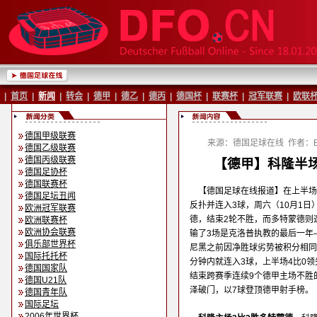
|
首页
|
新闻
|
转会
|
德甲
|
德乙
|
德丙
|
德国杯
|
联赛杯
|
冠军联赛
|
欧联
德国甲级联赛
来源：德国足球在线
作者：Ba
德国乙级联赛
德国丙级联赛
【德甲】科隆半场
德国足协杯
德国联赛杯
【德国足球在线报道】在上半场
德国足坛丑闻
反扑并连入3球，周六（10月1日
欧洲冠军联赛
德，结束2轮不胜，而多特蒙德则
欧洲联赛杯
欧洲协会联赛
输了3场是克洛普执教的最后一年—
俱乐部世界杯
尼黑之前因净胜球劣势被积分相同
国际托托杯
分钟内就连入3球，上半场4比0
德国国家队
结束跨赛季连续9个德甲主场不胜
德国U21队
泽破门，以7球登顶德甲射手榜。
德国青年队
国际足坛
2006年世界杯