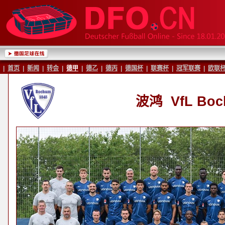
|
首页
|
新闻
|
转会
|
德甲
|
德乙
|
德丙
|
德国杯
|
联赛杯
|
冠军联赛
|
欧联
波鸿
VfL Bo