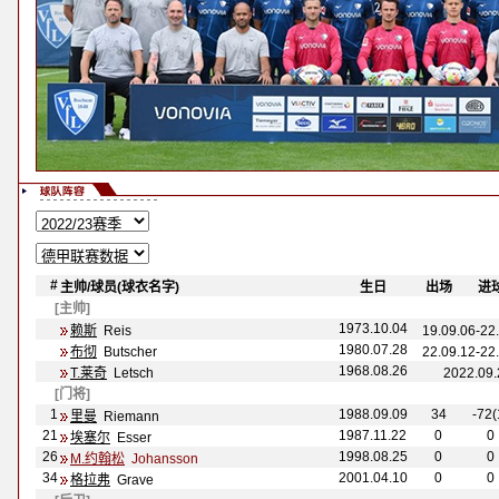
#
主帅
/球员(球衣名字)
-
-
生日
-
-
出场
-
-
进
[主帅]
1973.10.04
赖斯
Reis
19.09.06-2
1980.07.28
布彻
Butscher
22.09.12-2
1968.08.26
T.莱奇
Letsch
2022.09
[门将]
1
1988.09.09
34
-72(
里曼
Riemann
21
1987.11.22
0
0
埃塞尔
Esser
26
1998.08.25
0
0
M.约翰松
Johansson
34
2001.04.10
0
0
格拉弗
Grave