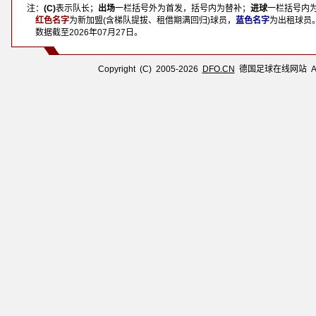
注：
(C)
表示队长；
出场
一栏括号外为首发，括号内为替补；
进球
一栏括号内
注：
红色名字
为新加盟(含梯队提拔、租借期满回归)球员，
蓝色名字
为出租球员
注：
数据截至
2026年07月27日
。
Copyright (C) 2005-2026
DFO.CN
德国足球在线网站 All R