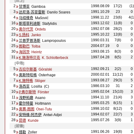
[后卫]
2
1998.08.09
17(2)
(1)
甘博亚
Gamboa
3
1991.10.29
23
0
达尼洛·苏亚雷斯
Danilo Soares
4
1998.11.22
23(6)
4(1
马绍维奇
Mašović
16
1993.12.02
11(8)
0
斯塔菲利迪斯
Stafylidis
20
1992.07.08
28(2)
0
奥尔代茨
Ordets
23
1995.10.22
12(8)
0
S.扬科
Janko
24
1990.03.31
7(8)
0
兰普罗普洛斯
Lampropoulos
25
2004.07.19
0
0
图勒巴
Tolba
30
1993.08.15
8(3)
0
海因茨
Heintz
31
1997.04.28
8(5)
2
K.施洛特贝克
K. Schlotterbeck
[中场]
5
1992.09.21
2(2)
0
古拉尔斯基
G
óralski
6
2000.02.01
11(12)
0
奥斯特哈格
Osterhage
7
1993.08.27
29(3)
5
K.施特格
St
öger
8
1986.03.10
31
2
洛西亚
Losilla (C)
10
1995.02.04
15(10)
3
P.弗尔斯特
F
örster
11
1994.11.10
21(4)
3
浅野拓磨
Asano
17
1995.03.25
8(15)
1
霍尔特曼
Holtmann
18
1998.10.02
8(12)
0
奥赛-图图
Osei-Tutu
22
1994.02.07
22(7)
3
安特维-阿杰伊
Antwi-Adjei
28
1995.07.26
3(9)
1
昆德
Kunde
[前锋]
9
1991.06.26
19(8)
3
措勒
Zoller