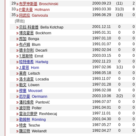
29
2000.09.23
(11)
2
布罗申斯基
Broschinski
33
1993.03.30
31(3)
8
P.霍夫曼
Hofmann
35
1996.06.29
(16)
0
冈武拉
Ganvoula
[转出]
2001.12.11
0
0
贝拉·科查普
Bella Kotchap
1995.01.31
0
0
博克霍恩
Bockhorn
1997.01.10
0
0
邦加
Bonga
1991.01.07
0
0
布卢姆
Blum
1992.02.04
0
0
德卡尔利
Decarli
2003.03.15
0
0
T.恩斯特
Ernst
2002.11.23
0
0
哈特维希
Hartwig
1997.02.06
1(1)
0
J.霍恩
Horn
1998.05.18
0
0
莱奇
Leitsch
1993.11.07
0
0
洛卡迪亚
Locadia
1997.01.28
0
0
勒文
L
öwen
1996.02.08
0
0
穆塞
Mousset
2003.10.06
2(2)
0
厄尔曼
Oermann
1996.07.07
0
0
潘托维奇
Pantović
1991.04.01
0
0
波尔特
Polter
1997.11.01
0
0
雷治贝察伊
Rexhbecaj
2001.04.30
0
0
勒姆林
R
ömling
1987.05.27
0
0
特舍
Tesche
1992.04.27
0
0
魏兰特
Weilandt