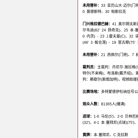
未用替补：
33 亚历山大·迈尔(门
0 莫德斯特、30 帕斯拉克
门兴格拉德巴赫：
41 奥尔朔夫斯基
尔韦迪(82' 24 扬奇克)、25 本·塞
0 内茨) - 23 J.霍夫曼(C)、32
(46' 3 板仓滉) - 19 恩古穆(7
未用替补：
21 西佩尔(门将)、7
裁判员：
主裁判：丹尼尔·施拉格(
特尔(不来梅)、布洛斯(戴齐绍)
判：赖歇尔(斯图加特)，视频助理
比赛场地：
多特蒙德伊杜纳信号公园(Sign
观众人数：
81365人(爆满)
进球：
1-0 马伦(5')、2-0 贝林厄姆
(32')、4-1 本·塞拜尼(点球)(75')、
黄牌：
本·塞拜尼、C.克拉默