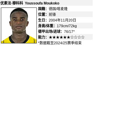
优素法·穆科科 Youssoufa Moukoko
国籍：
德国/喀麦隆
-
位置：
前锋
-
生日：
2004年11月20日
身高/体重：
179cm/72kg
德甲出场/进球：
76/17*
能力：
★★★★★★☆☆☆☆
*数据截至2024/25赛季结束