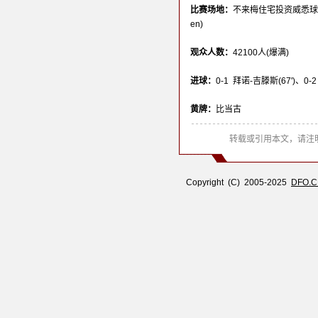
比赛场地：
不来梅住宅投资威悉球场(wo
en)
观众人数：
42100人(爆满)
进球：
0-1 拜诺-吉滕斯(67')、0-2
黄牌：
比当古
转载或引用本文，请注明
Copyright (C) 2005-2025
DFO.