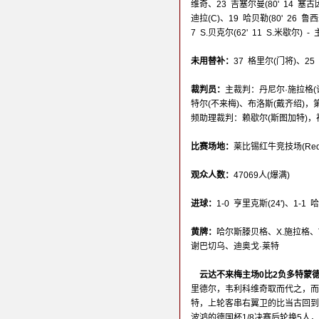
维奇、23 吉塞尔曼(80' 14 塞古因)
迪拉(C)、19 哈贝勒(80' 26 鲁西
7 S.贝克尔(62' 11 S.米歇尔) 
未用替补：
37 格里尔(门将)、2
裁判员：
主裁判：丹尼尔·施拉格(
特尔(不来梅)、布洛斯(戴齐绍)
频助理裁判：赖歇尔(斯图加特)，
比赛场地：
莱比锡红牛竞技场(Red Bull
观众人数：
47069人(爆满)
进球：
1-0 亨里克斯(24')、1-1 哈
黄牌：
哈尔斯滕贝格、X.施拉格、T
谢巴切乌、迪奥戈·莱特
云达不来梅主场0比2负多特蒙
里德尔，韦利科维奇取而代之，而
特，上轮客串右翼卫的比当古回到
波鸿的德国杯1/8决赛后轮换5人