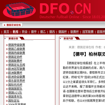
|
首页
|
新闻
|
转会
|
德甲
|
德乙
|
德丙
|
德国杯
|
联赛杯
|
冠军联赛
|
欧联
德国甲级联赛
来源：德国足球在线
作者：Ba
德国乙级联赛
德国丙级联赛
【德甲】柏林联双
德国足协杯
德国联赛杯
【德国足球在线报道】在上半场
德国足坛丑闻
勒的世界波与克诺赫的点球，周六（
欧洲冠军联赛
逆转劲敌莱比锡RB，豪取新年正
欧洲联赛杯
欧洲协会联赛
纪录，终结“红牛”连续18场正
俱乐部世界杯
以1分之差紧追领头羊拜仁。多特
国际托托杯
云达不来梅，报了首循环主场被对
德国国家队
诺-吉滕斯在替补登场后立即首开
德国U21队
拿到征战德甲以来的第300场客
德国青年队
国际足坛
后于柏联，也以4分抛离降至第5
2006年世界杯