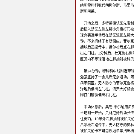
纳和穆科科取代胡梅尔斯、马里乌
斯和阿莱。
开场之后，多特蒙德试图先发制
后插入禁区左侧左脚小角度打门被
球奔袭近半场后在禁区弧顶左脚大
钟，不来梅终于有所回应，菲尔克
接球后迅速传中，吕尔松后点右脚
出左门柱。1分钟后，杜克施右侧
区弧内不等球落地左脚抽射被科贝
第24分钟，穆科科中线附近带
勉强坚持了一会儿后无奈退场，阿
斜吊禁区，无人防守的菲尔克鲁格
弹地后偏出左门柱，浪费大好机会
脚打门稍微偏出右门柱。
中场休息后，奥勒·韦尔纳用尼
半场刚一开始，贝林厄姆后场长传
住皮珀，10米外右脚抽射被帕夫
吕尔松右路传中，无人防守的贝林
被帕夫伦卡不可思议地单掌挡出横