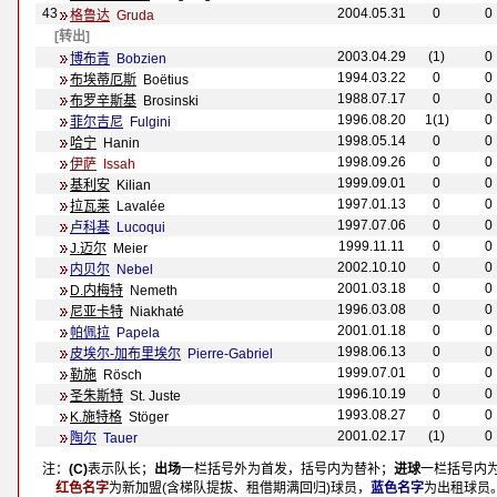
43
2004.05.31
0
0
格鲁达
Gruda
[转出]
2003.04.29
(1)
0
博布青
Bobzien
1994.03.22
0
0
布埃蒂厄斯
Bo
ëtius
1988.07.17
0
0
布罗辛斯基
Brosinski
1996.08.20
1(1)
0
菲尔吉尼
Fulgini
1998.05.14
0
0
哈宁
Hanin
1998.09.26
0
0
伊萨
Issah
1999.09.01
0
0
基利安
Kilian
1997.01.13
0
0
拉瓦莱
Laval
é
e
1997.07.06
0
0
卢科基
Lucoqui
1999.11.11
0
0
J.迈尔
Meier
2002.10.10
0
0
内贝尔
Nebel
2001.03.18
0
0
D.内梅特
Nemeth
1996.03.08
0
0
尼亚卡特
Niakhat
é
2001.01.18
0
0
帕佩拉
Papela
1998.06.13
0
0
皮埃尔-加布里埃尔
Pierre-Gabriel
1999.07.01
0
0
勒施
Rösch
1996.10.19
0
0
圣朱斯特
St. Juste
1993.08.27
0
0
K.施特格
St
öger
2001.02.17
(1)
0
陶尔
Tauer
注：
(C)
表示队长；
出场
一栏括号外为首发，括号内为替补；
进球
一栏括号内
注：
红色名字
为新加盟(含梯队提拔、租借期满回归)球员，
蓝色名字
为出租球员