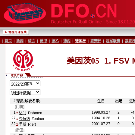
|
首页
|
新闻
|
转会
|
德甲
|
德乙
|
德丙
|
德国杯
|
联赛杯
|
冠军联赛
|
欧联
美因茨05
1. FSV M
#
球员(球衣名字)
-
生日
-
-
出场
-
-
进
[门将]
1
1998.03.27
2
-4
达门
Dahmen
27
1994.10.28
1
0
岑特纳
Zentner
32
2001.07.27
0
0
里斯
Rie
ß
[后卫]