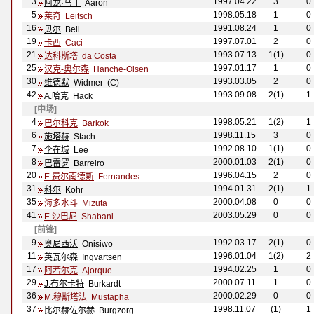
3
1997.04.22
3
0
阿龙·马丁
Aar
ón
5
1998.05.18
1
0
莱奇
Leitsch
16
1991.08.24
1
0
贝尔
Bell
19
1997.07.01
2
0
卡西
Caci
21
1993.07.13
1(1)
0
达科斯塔
da Costa
25
1997.01.17
1
0
汉克-奥尔森
Hanche-Olsen
30
1993.03.05
2
0
维德默
Widmer
(C)
42
1993.09.08
2(1)
1
A.哈克
Hack
[中场]
4
1998.05.21
1(2)
1
巴尔科克
Barkok
6
1998.11.15
3
0
施塔赫
Stach
7
1992.08.10
1(1)
0
李在城
Lee
8
2000.01.03
2(1)
0
巴雷罗
Barreiro
20
1996.04.15
2
0
E.费尔南德斯
Fernandes
31
1994.01.31
2(1)
1
科尔
Kohr
35
2000.04.08
0
0
海多水斗
Mizuta
41
2003.05.29
0
0
E.沙巴尼
Shabani
[前锋]
9
1992.03.17
2(1)
0
奥尼西沃
Onisiwo
11
1996.01.04
1(2)
2
英瓦尔森
Ingvartsen
17
1994.02.25
1
0
阿若尔克
Ajorque
29
2000.07.11
1
0
J.布尔卡特
Burkardt
36
2000.02.29
0
0
M.穆斯塔法
Mustapha
37
1998.11.07
(1)
1
比尔赫佐尔赫
Burgzorg