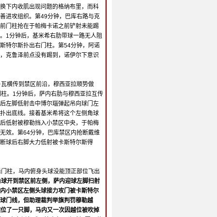
换下内收肌出现问题的格纳布里，而科
善进攻组织。第49分钟，巴库右路与克
前门柱抢在于帕梅卡诺之前铲射未能踢
。1分钟后，基米希右肋带球一路无人阻
斯特尔斯扑出右门柱。第54分钟，阿诺
，克鲁泽前点没有踢到，诺伊尔下意识
鲁瓦横传到禁区前沿，穆西亚拉顺势做
门柱。1分钟后，萨内右肋与穆西亚拉互传
后左脚低射击中博尔瑙弹起吊向球门左
扑出底线。接着基米希将这个左侧角球
后低射被穆勒挡入小禁区中央，于帕梅
无效。第64分钟，巴库禁区内抢断戴维
断球后右脚大力低射被卡斯特尔斯得
后门柱，马内俯身头球没能顶正部位飞出
角球开到禁区前左侧，萨内迎球左脚扫射
内小禁区左侧头球接力攻门被卡斯特尔
球门线，但助理裁判举旗判罚穆勒越
越位了一只脚，马内又一次因越位被吹掉