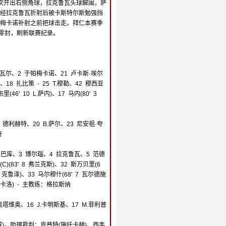
次开出右侧角球，拉克鲁瓦头球解围，萨
经拉克鲁瓦折射后被卡斯特尔斯勉强挡
梅卡诺补射之前把球击走。拜仁本赛季
场零封，刷新联赛纪录。
5 帕瓦尔、2 于帕梅卡诺、21 卢卡斯·埃尔
、18 扎比策 - 25 T.穆勒、42 穆西亚
里(46' 10 L.萨内)、17 马内(80' 3
4 德利赫特、20 B.萨尔、23 尼安祖·夸
奇
0 巴库、3 博尔瑙、4 拉克鲁瓦、5 范德
(C)(83' 8 弗兰克斯)、32 斯万贝里(6
' 9 克鲁泽)、33 马尔穆什(68' 7 瓦尔德施
 布雷卡洛) - 主教练：格拉斯纳
奥塔维奥、16 J.卡明斯基、17 M.菲利普
)，助理裁判：肯普特(施托卡赫)、西韦