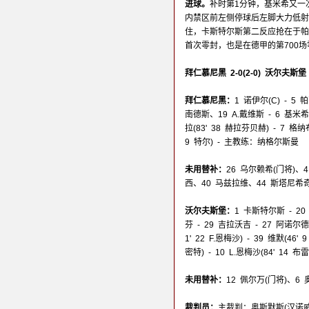
进球。
补时第1分钟，基米希又一
内禁区前左侧停球后左脚大力低射
住，卡斯特尔斯第二反应抢在于帕
首次零封，也是在德甲的第700
拜仁慕尼黑 2-0(2-0) 沃尔夫斯堡
拜仁慕尼黑：
1 诺伊尔(C) - 
南德斯、19 A.戴维斯 - 6 基米希
拉(83' 38 赫拉芬贝赫) - 7 格纳布
9 特尔) - 主教练：纳格尔斯曼
未用替补：
26 乌尔赖希(门将)、
西、40 马兹拉维、44 斯塔尼希
沃尔夫斯堡：
1 卡斯特尔斯 - 2
芬 - 29 吉拉沃吉 - 27 阿诺尔德
1' 22 F.恩梅沙) - 39 维默(46
密特) - 10 L.恩梅沙(84' 14
未用替补：
12 佩尔万(门将)、6 
裁判员：
主裁判：奥斯默斯(汉诺威