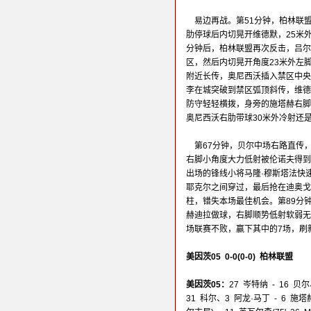
易边再战。第51分钟，柏林联
肋停球后内切晃开维德默，25米
分钟后，柏林联盟再次反击，吕尔
区，然后内切晃开角度23米外左
附近长传，奥尼西沃插入禁区中央
李在城突破到禁区弧顶斜传，维德
防守轻轻横拨，身旁的施塔赫右脚
奥尼西沃右肋带球30米外冷射还
第67分钟，贝尔中场右路直传
右脚小角度大力低射被伦诺夫得到
出场的锋线小将马隆·穆斯塔法快
耶克尔之间穿过，最后抢在迪奥戈
柱，错失本场最佳机会。第89分
赫迪拉做球，右脚顺势低射软弱无
场联赛不败，赢下其中的7场，刷
美因茨05 0-0(0-0) 柏林联盟
美因茨05：
27 岑特纳 - 16 贝尔
31 科尔、3 阿龙·马丁 - 6 施塔赫(