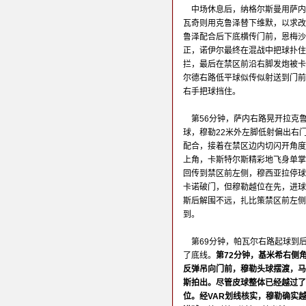
中场休息后，纳格尔斯曼用萨内
瓦奇则用克鲁泽替下维默，以求改
鲁泽配合后下底横传门前，恩梅沙
正，诺伊尔最终在混战中把球扑住
拦，最后在禁区前沿右脚发炮被卡
尔德右路低平球似传似射送到门前
右手把球挡住。
第56分钟，萨内右路晃开拉克
球，穆勒22米外左脚低射偏出右
配合，接着在禁区边内切闪开角度
上角，卡斯特尔斯精彩地飞身单掌
回传到禁区前左侧，穆西亚拉停球
卡诺破门，但穆勒越位在先，进球
斯后解围不远，扎比策禁区前左侧
到。
第69分钟，帕瓦尔右路起球到
了底线。
第72分钟，基米希右侧
反弹吊向门前，穆勒头球摆渡，马
斯拍出。尽管皮球整体已经越过了
位。经VAR划线核实，穆勒确实