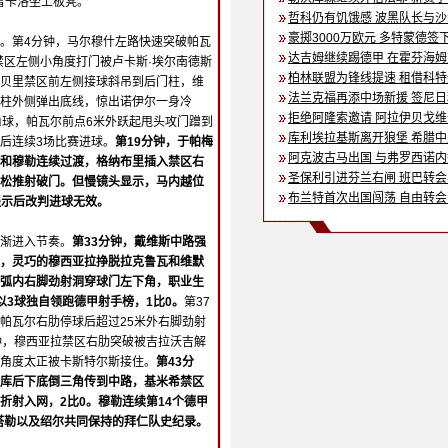
布雷卡洛坐上板凳。
哲科仍有饥饿感 波黑队长与
豪掷3000万欧元 多特蒙德签
。第4分钟，马尔穆什左路快速突破帕瓦
达吉姆继续踢德甲 在霍芬海
禁区左侧小角度打门被卢卡斯·埃尔南德斯
柏林联盟为锋线提速 租借科
贝里禁区前左侧接球斜吊到后门柱，维
法兰克福再添中场新援 签尼
柱外侧弹出底线，惊出诺伊尔一身冷
拒绝阿隆索邀请 阿拉伊贝戈
角球，帕瓦尔前点6米外跃起甩头攻门蹭到
库利埃拉基斯离开狼堡 希腊
后连续3场比赛进球。
第19分钟，于帕梅
阿克波古马出国 与弗罗西诺
和穆勒连续过渡，格纳布里插入禁区右
圣保利引进芬兰右闸 班巴转
松推射破门。但慢镜头显示，马内越位
布兰特首次出国闯荡 自由转
提示后改判进球无效。
渐进入节奏。
第33分钟，戴维斯中路强
，灵巧的穆西亚拉挣脱拉克鲁瓦和维默
弧内右脚劲射洞穿球门左下角，职业生
以3球独自领跑德甲射手榜，1比0。
第37
帕瓦尔右肋停球后超过25米外右脚劲射
钟，穆西亚拉禁区右肋突破被吉拉沃吉解
角度太正被卡斯特尔斯接住。
第43分
库后下底倒三角传到中路，基米希禁区
折射入网，2比0。穆勒连续第14个德甲
塔勒以及绍尔共同保持的拜仁队史纪录。