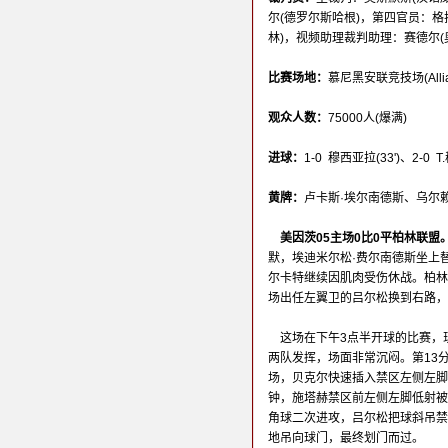
尔(德罗尔斯哈根)，第四官员：格
林)，视频助理裁判助理：赛德尔(
比赛场地：
慕尼黑安联竞技场(Allianz
观众人数：
75000人(爆满)
进球：
1-0 穆西亚拉(33')、2-0 T.
黄牌：
卢卡斯·埃尔南德斯、乌尔赖
美因茨05主场0比0平柏林联盟
默，埃迪米尔松·费尔南德斯坐上
尔卡特继续因肌肉受伤休战。柏林
场出任左翼卫的吕尔松换到右路
这场在下午3点半开球的比赛，
两队发挥，场面非常沉闷。第13
场，贝克尔快速插入禁区左侧左脚
钟，施塔赫禁区前左侧左脚低射被
角球二次进攻，吕尔松把球斜吊禁
地吊向球门，最终划门而过。