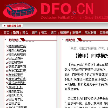
|
首页
|
新闻
|
转会
|
德甲
|
德乙
|
德丙
|
德国杯
|
联赛杯
|
冠军联赛
|
欧联
德国甲级联赛
来源：德国足球在线
作者：Ba
德国乙级联赛
德国丙级联赛
【德甲】四球横扫
德国足协杯
德国联赛杯
【德国足球在线报道】韩国国脚
德国足坛丑闻
助攻阿若尔克打开德甲进球账户，
欧洲冠军联赛
3球，而替补登场的17岁前锋魏珀
欧洲联赛杯
欧洲协会联赛
24日）晚在德甲的22轮主场4比
俱乐部世界杯
甲3连胜，排名超越对手和未赛的
国际托托杯
则跌至第9。
德国国家队
德国U21队
美因茨主力门将岑特纳终于伤愈
德国青年队
国际足坛
门回到替补席。此外，施塔赫（感
2006年世界杯