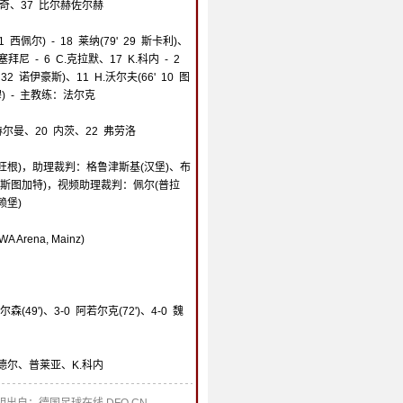
.莱奇、37 比尔赫佐尔赫
21 西佩尔) - 18 莱纳(79' 29 斯卡利)、
拜尼 - 6 C.克拉默、17 K.科内 - 2
 32 诺伊豪斯)、11 H.沃尔夫(66' 10 图
古穆) - 主教练：法尔克
赫尔曼、20 内茨、22 弗劳洛
旺根)，助理裁判：格鲁津斯基(汉堡)、布
(斯图加特)，视频助理裁判：佩尔(普拉
赖堡)
rena, Mainz)
尔森(49')、3-0 阿若尔克(72')、4-0 魏
廷德尔、普莱亚、K.科内