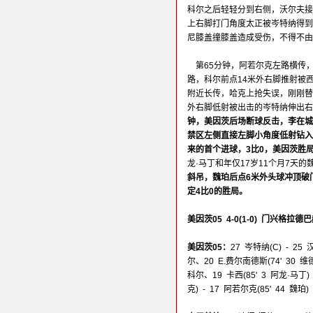
科尔之后轻轻分到右侧，沃尔夫接
上右脚打门角度太正被岑特纳得到
尼膝盖撞膝盖造成受伤，不得不由
第65分钟，阿若尔克左路横传
路，科尔前点14米外右脚推射被
附近长传，哈克上抢失误，刚刚替
外右脚低射被出击的岑特纳伸出右
钟，美因茨后场断球反击，李在城
禁区左侧直接左脚小角度低射钻入
来的首个进球，3比0，美因茨胜
龙·马丁和年仅17岁11个月7天的
斜吊，魏珀后点6米外头球冲顶破
定4比0的胜局。
美因茨05 4-0(1-0) 门兴格拉德
美因茨05：
27 岑特纳(C) - 25 
尔、20 E.费尔南德斯(74' 30 维
科尔、19 卡西(85' 3 阿龙·马丁)
克) - 17 阿若尔克(85' 44 魏珀