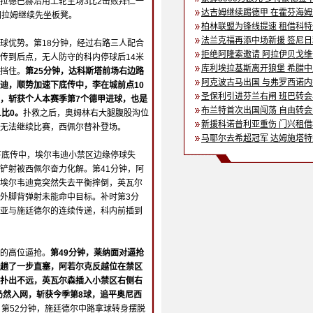
拉德巴赫沿用上轮主场3比2击败拜仁一
达吉姆继续踢德甲 在霍芬海
图拉姆继续先坐板凳。
柏林联盟为锋线提速 租借科
法兰克福再添中场新援 签尼
球优势。第18分钟，经过右路三人配合
拒绝阿隆索邀请 阿拉伊贝戈
传到后点，无人防守的科内停球后14米
库利埃拉基斯离开狼堡 希腊
挡住。
第25分钟，达科斯塔前场右边路
阿克波古马出国 与弗罗西诺
迪，顺势加速下底传中，李在城前点10
圣保利引进芬兰右闸 班巴转
，斩获个人本赛季第7个德甲进球，也是
布兰特首次出国闯荡 自由转
比0。
扑救之后，奥姆林右大腿腹股沟位
新援科诺普利亚重伤 门兴租
无法继续比赛，西佩尔替补登场。
马耶尔去希超冠军 达姆施塔
下底传中，埃尔韦迪小禁区边缘停球失
铲射被西佩尔奋力化解。第41分钟，阿
埃尔韦迪竟突然失去平衡摔倒，英瓦尔
外脚背弹射未能命中目标。补时第3分
亚与施廷德尔的连续传递，科内前插到
的高位逼抢。
第49分钟，莱纳面对逼抢
趟了一步直塞，阿若尔克反越位在禁区
扑出不远，英瓦尔森插入小禁区右侧右
仍然入网，斩获今季第8球，追平奥尼西
。
第52分钟，施廷德尔中路拿球转身摆脱