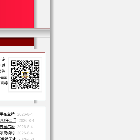
开设
足球
谈等
uss
或直接
联手布兰特
2026-8-4
归担任二门
2026-8-4
季去塞尔塔
2026-8-4
沙尔克续约
2026-8-4
下希腊天才
2026-8-3