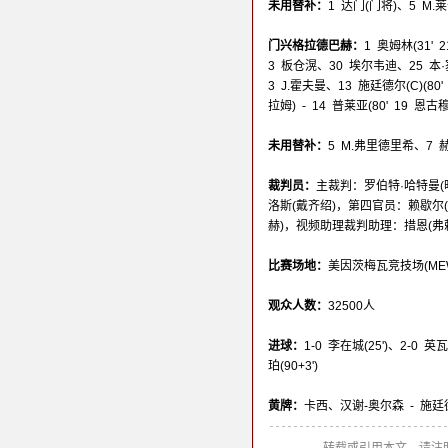
未用替补：
1 达门(门将)、5 M
门兴格拉德巴赫：
1 奥姆林(31' 
3 板仓滉、30 埃尔韦迪、25 本·塞
3 J.霍夫曼、13 施廷德尔(C)(80'
拉姆) - 14 普莱亚(80' 19 恩
未用替补：
5 M.弗里德里希、7 
裁判员：
主裁判：罗伯特·哈特曼(
洛斯(戴齐绍)，第四官员：赖歇尔
赫)，视频助理裁判助理：措恩(弗
比赛场地：
美因茨梅瓦竞技场(MEWA A
观众人数：
32500人
进球：
1-0 李在城(25')、2-0 英瓦
珀(90+3')
黄牌：
卡西、汉谢-奥尔森 - 施