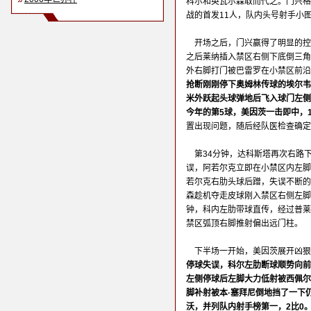
科尔和英瓦尔森取而代之。门兴格
战的首发11人，队内头号射手小
开场之后，门兴赢得了明显的控
之后莱纳插入禁区右侧下底倒三角
外右脚打门被巴雷罗在小禁区前沿
抢断刚刚停下奥姆林传球的埃尔韦
米外跃起头球弹地后飞入球门左侧
今年的第5球，美因茨一击即中，1
置出现问题，随后经队医检查确定
第34分钟，达科斯塔再次右路
误，阿若尔克立即在小禁区内左脚
若尔克右肋头球后蹭，失误不断的
森趁机夺走皮球刚入禁区右侧左脚
钟，科内左肋带球直传，经过普莱
禁区弧顶右脚推射偏出远门柱。
下半场一开始，美因茨展开凶狠
停球失误，科尔左肋断球顺势向前
左侧停球后左脚大力低射被西佩尔
脚补射被本·塞拜尼倒地挡了一下
沃，并列队内射手榜第一，2比0