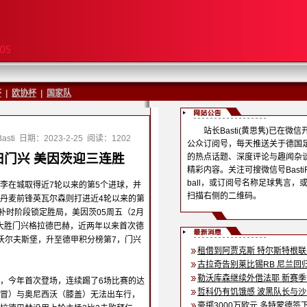
杯
|
欧协杯
|
国家队
站长Basti(黄思隽)已在微信
sti
日期：2023-2-25
阅读：1202
公众订阅号，每天推送关于德国
门兴 美因茨迎三连胜
的热点话题、深度评论与趣闻杂
精彩内容。关注可搜微信号BastiF
ball，或订阅号名称足球隽言，
李在城取得近7轮以来的第5个进球，并
扫描右侧的二维码。
丹麦前锋英瓦尔森则打进近4轮以来的第
补时阶段锁定胜局，美因茨05周五（2月
0大胜门兴格拉德巴赫，近两年以来首次德
沃尔夫斯堡，升至德甲积分榜第7，门兴
租借到阿贾克斯 特尔斯特根
古拉奇告别莱比锡RB 尼兰回
勒沃库森继续外借法耶 新赛
，今年首次登场，连续踢了6场比赛的达
哲科仍有饥饿感 波黑队长与
冒）与奥尼西沃（膝盖）无法出车行，
豪掷3000万欧元 多特蒙德签