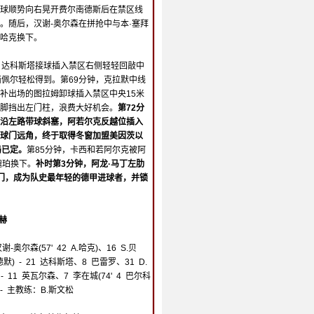
球顺势向右晃开费尔南德斯后在禁区线
。随后，汉谢-奥尔森在拼抢中与本·塞拜
哈克换下。
，达科斯塔接球插入禁区右侧轻轻回敲中
西佩尔轻松得到。第69分钟，克拉默中线
补出场的图拉姆卸球插入禁区中央15米
脚挡出左门柱，浪费大好机会。
第72分
沿左路带球斜塞，阿若尔克反越位插入
球门远角，终于取得冬窗加盟美因茨以
局已定。
第85分钟，卡西和若阿尔克被阿
魏珀换下。
补时第3分钟，阿龙·马丁左肋
门，成为队史最年轻的德甲进球者，并锁
巴赫
汉谢-奥尔森(57' 42 A.哈克)、16 S.贝
德默) - 21 达科斯塔、8 巴雷罗、31 D.
 - 11 英瓦尔森、7 李在城(74' 4 巴尔科
) - 主教练：B.斯文松