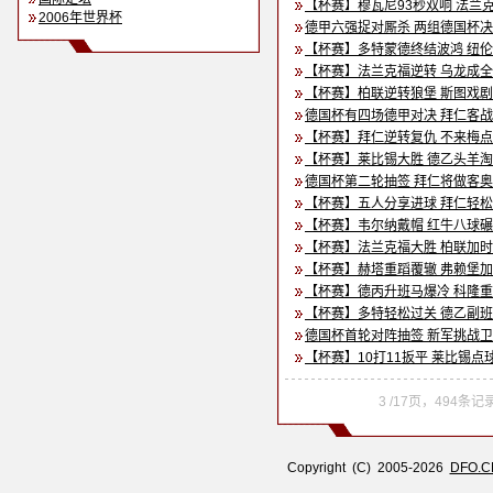
【杯赛】穆瓦尼93秒双响 法兰
2006年世界杯
德甲六强捉对厮杀 两组德国杯
【杯赛】多特蒙德终结波鸿 纽
【杯赛】法兰克福逆转 乌龙成
【杯赛】柏联逆转狼堡 斯图戏
德国杯有四场德甲对决 拜仁客
【杯赛】拜仁逆转复仇 不来梅
【杯赛】莱比锡大胜 德乙头羊
德国杯第二轮抽签 拜仁将做客
【杯赛】五人分享进球 拜仁轻
【杯赛】韦尔纳戴帽 红牛八球
【杯赛】法兰克福大胜 柏联加
【杯赛】赫塔重蹈覆辙 弗赖堡
【杯赛】德丙升班马爆冷 科隆
【杯赛】多特轻松过关 德乙副
德国杯首轮对阵抽签 新军挑战
【杯赛】10打11扳平 莱比锡点
3 /17页，494条
Copyright (C) 2005-2026
DFO.C