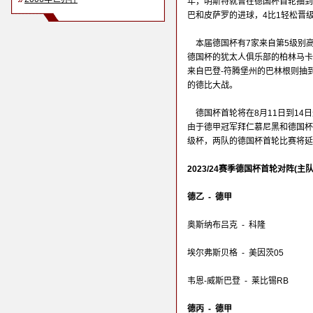
年，明斯特就曾在德国杯首轮抽到
巴和皮萨罗的进球，4比1轻松晋
本届德国杯有7家来自第5级别
德国杯的犹太人俱乐部的柏林马卡
来自巴登-符腾堡州的巴林根则抽
的德比大战。
德国杯首轮将在8月11日到1
由于德甲冠军拜仁慕尼黑和德国杯
级杯，两队的德国杯首轮比赛将延后
2023/24赛季德国杯首轮对阵(主
德乙 - 德甲
奥斯纳布吕克 - 科隆
埃尔弗斯贝格 - 美因茨05
韦恩-威斯巴登 - 莱比锡RB
德丙 - 德甲