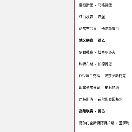
雷根斯堡 - 马格德堡
红白埃森 - 汉堡
萨尔布吕肯 - 卡尔斯鲁厄
地区联赛 - 德乙
伊勒蒂森 - 杜塞尔多夫
科特布斯 - 帕德博恩
FSV法兰克福 - 汉莎罗斯托克
耶拿卡尔蔡司 - 柏林赫塔
居特斯洛 - 荷尔斯泰因基尔
高级联赛 - 德乙
德尔门霍斯特阿特拉斯 - 圣保利