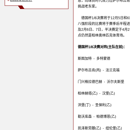
恩，而球员时代效力过萨尔布吕肯
挑战老东家。
德国杯1/8决赛将于12月5日
八强阶段的比赛将于赛季后半程进行
及2月6日、7日，半决赛定于4月
点仍然是柏林奥林匹克体育场。
德国杯1/8决赛对阵(主队在前)：
斯图加特 - 多特蒙德
萨尔布吕肯(丙) - 法兰克福
门兴格拉德巴赫 - 沃尔夫斯堡
柏林赫塔(乙) - 汉堡(乙)
洪堡(丁) - 圣保利(乙)
勒沃库森 - 帕德博恩(乙)
凯泽斯劳滕(乙) - 纽伦堡(乙)