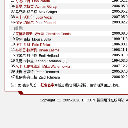
27
1997.02.2
芬·波拉特 Finn Porath
34
2006.05.0
艾曼·居拉舍 Ayman Gülaşı
37
2005.05.2
马克斯·格吕格 Max Gr
ü
ger
38
2007.05.0
卢卡·沃扎尔 Luca Vozar
46
2003.02.2
保罗·珀佩尔 Paul P
öpperl
[前锋]
7
2000.08.0
克里斯蒂安·戈米斯 Christian Gomis
9
1999.11.2
穆萨·西拉 Mousa Sylla
10
1986.03.1
埃丁·哲科 Edin Džeko
11
1998.11.1
布赖恩·拉斯梅 Bryan Lasme
15
2005.01.0
埃米尔·赫伊伦 Emil H
øjlund
19
1994.03.0
凯南·卡拉曼 Kenan Karaman (C)
35
2007.12.2
米卡·瓦伦托维茨 Mika Wallentowitz
39
2005.07.0
彼得·雷默特 Peter Remmert
47
2006.02.2
扎伊德·奇巴拉 Zaid Tchibara
注：
(C)
表示队长 ，
红色名字
为新加盟(含梯队提拔、租借期满回归)球员。
Copyright (C) 2005-2026
DFO.CN
德国足球在线网站 All R