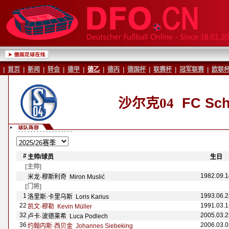
|
首页
|
新闻
|
转会
|
德甲
|
德乙
|
德丙
|
德国杯
|
联赛杯
|
冠军联赛
|
欧联
沙尔克04
FC Sch
#
主帅/球员
-
-
生日
-
[主帅]
1982.09.1
米龙·穆斯利奇 Miron Muslić
[门将]
1
1993.06.2
洛里斯·卡里乌斯 Loris Karius
22
1991.03.1
凯文·穆勒 Kevin M
üller
32
2005.03.2
卢卡·波德莱希 Luca Podlech
36
2006.03.0
约翰内斯·西贝金 Johannes Siebeking