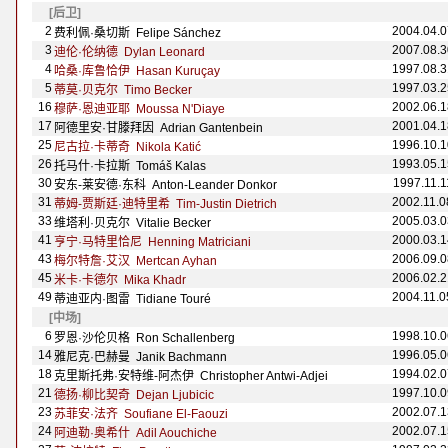
[后卫]
2
2004.04.0
费利佩·桑切斯 Felipe S
á
nchez
3
2007.08.3
迪伦·伦纳德 Dylan Leonard
4
1997.08.3
哈桑·库鲁恰伊 Hasan Kuruçay
5
1997.03.2
蒂莫·贝克尔 Timo Becker
16
2002.06.1
穆萨·恩迪亚耶 Moussa N'Diaye
17
2001.04.1
阿德里安·甘滕拜因 Adrian Gantenbein
25
1996.10.1
尼古拉·卡蒂奇 Nikola Katić
26
1993.05.1
托马什·卡拉斯 Tom
áš Kalas
30
1997.11.1
安东-莱安德·东科 Anton-Leander Donkor
31
2002.11.0
蒂姆-贾斯廷·迪特里希 Tim-Justin Dietrich
33
2005.03.0
维塔利·贝克尔 Vitalie Becker
41
2000.03.1
亨宁·马特里恰尼 Henning Matriciani
43
2006.09.0
梅尔特詹·艾汉 Mertcan Ayhan
45
2006.02.2
米卡·卡德尔 Mika Khadr
49
2004.11.0
蒂迪亚内·图雷 Tidiane Tour
é
[中场]
6
1998.10.0
罗恩·沙伦贝格 Ron Schallenberg
14
1996.05.0
雅尼克·巴赫曼 Janik Bachmann
18
1994.02.0
克里斯托弗·安特维-阿杰伊 Christopher Antwi-Adjei
21
1997.10.0
德扬·柳比契奇 Dejan Ljubicic
23
2002.07.1
苏菲安·法齐 Soufiane El-Faouzi
24
2002.07.1
阿迪勒·奥希什 Adil Aouchiche