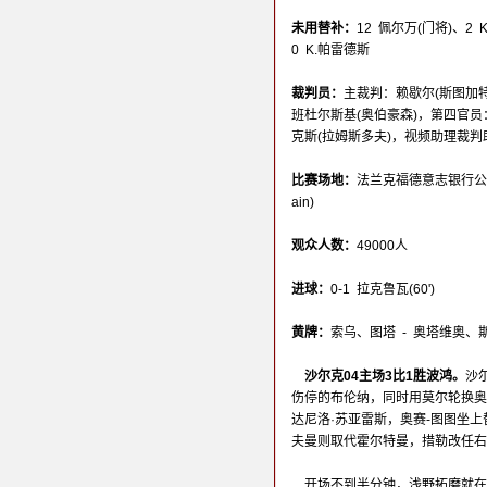
未用替补：
12 佩尔万(门将)、2 
0 K.帕雷德斯
裁判员：
主裁判：赖歇尔(斯图加特
班杜尔斯基(奥伯豪森)，第四官员
克斯(拉姆斯多夫)，视频助理裁判
比赛场地：
法兰克福德意志银行公园(Deut
ain)
观众人数：
49000人
进球：
0-1 拉克鲁瓦(60')
黄牌：
索乌、图塔 - 奥塔维奥、
沙尔克04主场3比1胜波鸿。
沙
伤停的布伦纳，同时用莫尔轮换奥
达尼洛·苏亚雷斯，奥赛-图图坐
夫曼则取代霍尔特曼，措勒改任右
开场不到半分钟，浅野拓磨就在