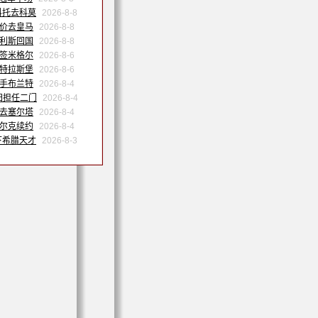
科托去科莫
2026-8-8
天价去皇马
2026-8-8
努利斯回国
2026-8-8
森签米格尔
2026-8-6
斯特拉斯堡
2026-8-6
联手布兰特
2026-8-4
归担任二门
2026-8-4
季去塞尔塔
2026-8-4
沙尔克续约
2026-8-4
下希腊天才
2026-8-3