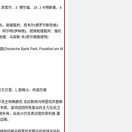
K.菲舍尔、3 博尔瑙、16 J.卡明斯基、4
)，助理裁判：西韦尔(德罗尔斯哈根)、
：阿尔特(伊林根)，视频助理裁判：施托
助理：马库斯·辛(菲尔德施塔特)
sche Bank Park, Frankfurt am M
斯万贝里、L.恩梅沙、阿诺尔德
尔克主帅弗朗克·克拉默用马特里恰尼替换
韦扬。波鸿迎回伤愈复出的主力左后卫
上替补席，出自沙尔克青训营的菲利普·霍
边锋。
拼抢时被马特里恰尼踢出的皮球击中右