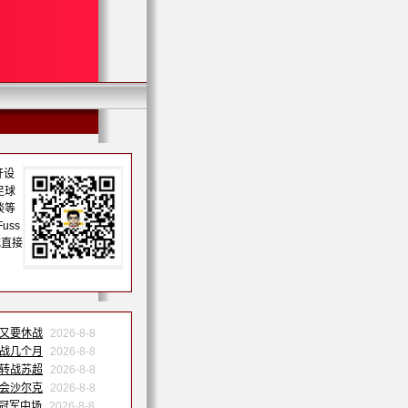
开设
足球
谈等
uss
或直接
果又要休战
2026-8-8
休战几个月
2026-8-8
祐转战苏超
2026-8-8
转会沙尔克
2026-8-8
洲冠军中场
2026-8-8