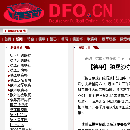
|
首页
|
新闻
|
转会
|
德甲
|
德乙
|
德丙
|
德国杯
|
联赛杯
|
冠军联赛
|
欧联
德国甲级联赛
来源：德国足球在线
作者：Ba
德国乙级联赛
德国丙级联赛
【德甲】狼堡沙尔
德国足协杯
德国联赛杯
【德国足球在线报道】法国中卫
德国足坛丑闻
沃尔夫斯堡周六（9月10日）下午
欧洲冠军联赛
科瓦奇任内的联赛首胜，并逃离了
欧洲联赛杯
欧洲协会联赛
克04，他们在主场3比1击败鲁
俱乐部世界杯
场胜利，波鸿则吞下6连败的苦果
国际托托杯
柏林赫塔，赛季开始以来8场正式
德国国家队
第2。
德国U21队
德国青年队
国际足坛
法兰克福主场0比1负沃尔夫斯
2006年世界杯