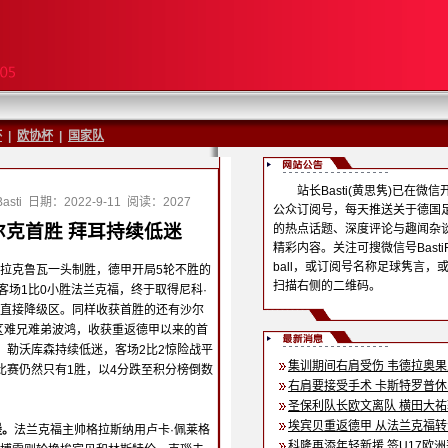
杯
|
欧协杯
|
国家队
站长Basti(黄思隽)已在微信
sti
日期：2022-9-11
阅读：2027
公众订阅号，每天推送关于德国
克首胜 拜耳持续低迷
的热点话题、深度评论与趣闻杂
精彩内容。关注可搜微信号BastiF
ball，或订阅号名称足球隽言，
拉克鲁瓦一头制胜，德甲开局5轮不胜的
扫描右侧的二维码。
客场1比0小胜法兰克福，终于取得尼科·
直接降级区。同样收获首胜的还有沙尔
尔区难兄难弟波鸿，收获重返德甲以来的首
。勒沃库森持续低迷，客场2比2惊险战平
集训期间右肩受伤 韦德拉奥
比赛仍然只有1胜，以4分跌至积分榜倒数
右肩要接受手术 卡斯特罗普
圣保利队长欧文离队 横田大
埃宾贝重返德甲 从法兰克福
堡。
法兰克福主帅格拉斯纳用卢卡·佩莱格
科隆再添年轻新援 签U17欧