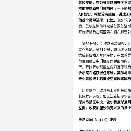
禁区左侧，在范登贝赫防守下下底
推射被措勒在门线前碰了一下仍然
AR核实，措勒没有越位，进球无
他首个德甲进球，1比1。
第57分
后，莫尔左侧角球被兰普罗普洛斯
开施特格后在禁区弧右侧右脚劲射
第68分钟，克拉默再次调整，
雷克斯勒。第71分钟，施沃洛大
德反越位插入禁区左肋，在兰普罗
角度劲射击中门框左角弹回场内。
传，萨拉萨尔禁区左角附近停球后
沙尔克右路获得任意球，莫尔与弗
奇小禁区线上右脚凌空解围踢跐自
比赛尾声，波鸿换上奥斯特哈格
长传发起进攻，但无法威胁沙尔克
球斜吊禁区中央，波尔特点球点附
左侧，收获加盟沙尔克以来的首个
沙尔克04 3-1(1-0) 波鸿