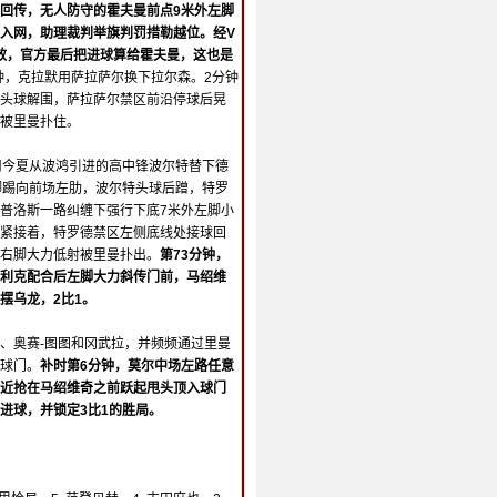
回传，无人防守的霍夫曼前点9米外左脚
入网，助理裁判举旗判罚措勒越位。经V
效，官方最后把进球算给霍夫曼，这也是
钟，克拉默用萨拉萨尔换下拉尔森。2分钟
头球解围，萨拉萨尔禁区前沿停球后晃
被里曼扑住。
用今夏从波鸿引进的高中锋波尔特替下德
脚踢向前场左肋，波尔特头球后蹭，特罗
普洛斯一路纠缠下强行下底7米外左脚小
紧接着，特罗德禁区左侧底线处接球回
右脚大力低射被里曼扑出。
第73分钟，
利克配合后左脚大力斜传门前，马绍维
摆乌龙，2比1。
、奥赛-图图和冈武拉，并频频通过里曼
球门。
补时第6分钟，莫尔中场左路任意
近抢在马绍维奇之前跃起甩头顶入球门
进球，并锁定3比1的胜局。