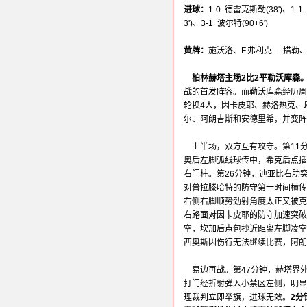
进球：
1-0 德雷克斯勒(38')、1-1
3')、3-1 波尔特(90+6')
黄牌：
施沃洛、F.弗利克 - 措
柏林赫塔主场2比2平勒沃库森
战的首发阵容。而勒沃库森经历周
轮换4人，因卡皮耶、赫洛热克、
尔、阿朗吉斯和安德里希，并变阵4
上半场，双方互有攻守。第11
奥后左脚弧线球传中，希克后点插
右门柱。第26分钟，迪亚比右肋
对普拉滕哈特的防守第一时间横传
右侧右脚顺势劲射角度太正又被克
右路面对因卡皮耶的防守加速突破
空，坎加后点包抄近距离左脚凌空
西奥斯因伤行无法继续比赛，阿
易边再战。第47分钟，赫塔界
打门经折射弹入小禁区左侧，明显
理裁判立即举旗，进球无效。
2分