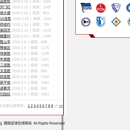
重返胜轨
2026.2.15 | 阅读：1263
场开门红
2026.2.15 | 阅读：1445
四球大捷
2026.2.15 | 阅读：953
16连胜
2026.2.15 | 阅读：1554
诺终续约
2026.2.14 | 阅读：709
破美因茨
2026.2.14 | 阅读：1433
大破霍村
2026.2.10 | 阅读：1384
险胜山羊
2026.2.9 | 阅读：689
至降级区
2026.2.9 | 阅读：1175
客场首胜
2026.2.9 | 阅读：1198
新年首胜
2026.2.9 | 阅读：1381
茨三连胜
2026.2.8 | 阅读：1085
取五连胜
2026.2.8 | 阅读：969
束四连胜
2026.2.8 | 阅读：1568
收获平局
2026.2.7 | 阅读：1566
引进赖茨
2026.2.7 | 阅读：800
回归加拉
2026.2.6 | 阅读：1053
记录/30条记录每页。
1
2
3
4
5
6
7
8
9
10
>>
N
德国足球在线网站 All Rights Reserved