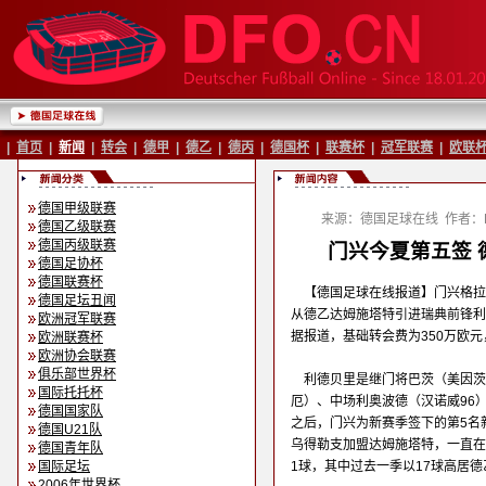
|
首页
|
新闻
|
转会
|
德甲
|
德乙
|
德丙
|
德国杯
|
联赛杯
|
冠军联赛
|
欧联
德国甲级联赛
来源：德国足球在线
作者：B
德国乙级联赛
德国丙级联赛
门兴今夏第五签 
德国足协杯
德国联赛杯
【德国足球在线报道】门兴格拉
德国足坛丑闻
从德乙达姆施塔特引进瑞典前锋利德
欧洲冠军联赛
据报道，基础转会费为350万欧元
欧洲联赛杯
欧洲协会联赛
俱乐部世界杯
利德贝里是继门将巴茨（美因茨
国际托托杯
厄）、中场利奥波德（汉诺威96
德国国家队
之后，门兴为新赛季签下的第5名
德国U21队
乌得勒支加盟达姆施塔特，一直在
德国青年队
国际足坛
1球，其中过去一季以17球高居德
2006年世界杯