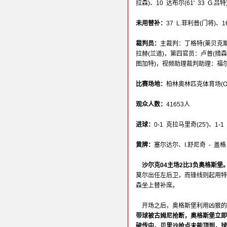
拉森)、10 达布尔(61' 33 G.
未用替补：
37 L.菲利普(门将)、
裁判员：
主裁判：丁格特(莱贝克斯
拉赫(兰道)，第四官员：卢普(措
图加特)，视频助理裁判助理：福尔
比赛场地：
柏林奥林匹克体育场(Olympi
观众人数：
41653人
进球：
0-1 克拉马里奇(25')、1-1
黄牌：
塞尔达尔、I.舒尼奇 - 盖格
沙尔克04主场2比3负奥格斯堡
莫尔出任左后卫，而锋线则起用特
森坐上替补席。
开场之后，奥格斯堡利用凶狠的
带球被古姆尼抢断，奥格斯堡立即
破传中，贝里沙抢点未能顶到，球