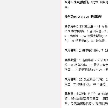
米外头球冲顶破门，3比2！
剩余
果。
沙尔克04 2-3(1-2) 奥格斯堡
沙尔克04：
13 施沃洛 - 41 马特
3' 3 格赖姆尔)、4 吉田麻也、2 奥
7 F.弗利克 - 24 德雷克斯勒(81'
尔) - 9 特罗德(C)、40 波尔特
未用替补：
1 费尔曼(门将)、7 
奥格斯堡：
1 吉凯维奇 - 2 古姆
戈 - 8 格鲁埃索、13 雷治贝察伊 
得森) - 7 尼德莱希纳(72' 24 
未用替补：
25 D.克莱因(门将)、
朱里、21 佩特科夫、26 F.温特
裁判员：
主裁判：丹尼尔·施拉格(
绍)、班杜尔斯基(奥伯豪森)，第
判：韦尔茨(威斯巴登)，视频助理