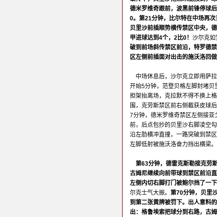
德米罗维奇跟前，波黑前锋停球后
0。第21分钟，比尔特在中场再
贝里沙前插顺势横传禁区中央，德
甲进球达到4个，2比0！
沙尔克如
破到前场斜传禁区前沿，特罗德禁
区左侧前插面对出击的施沃洛回做
中场休息后，沙尔克立即用萨拉
开始5分钟，范登贝格左脚封堵贝
担架抬离场，克拉默不得不换上格
围，克劳斯禁区前右侧截获皮球后
7分钟，德米罗维奇禁区左侧接亚
前，后点包抄的贝里沙右脚凌空勾
沿左肋横冲直撞，一路突破到禁区
左脚低射被施沃洛奋力挡出横梁。
第63分钟，德雷克斯勒接克劳
古姆尼继续向前带球到禁区前沿直
左侧内切右脚打门被鲍尔挡了一下
尔克士气大振。
第70分钟，贝里
到第二张黄牌被罚下。出人意料的是
出：格鲁埃索把球分到右路，古姆