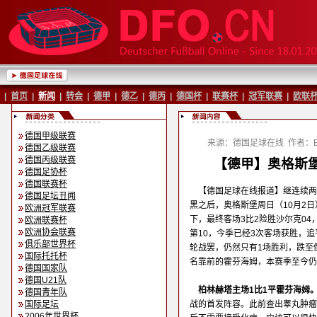
|
首页
|
新闻
|
转会
|
德甲
|
德乙
|
德丙
|
德国杯
|
联赛杯
|
冠军联赛
|
欧联
德国甲级联赛
来源：德国足球在线
作者：Ba
德国乙级联赛
德国丙级联赛
【德甲】奥格斯堡
德国足协杯
德国联赛杯
【德国足球在线报道】继连续两
德国足坛丑闻
黑之后，奥格斯堡周日（10月2日
欧洲冠军联赛
下，最终客场3比2险胜沙尔克04
欧洲联赛杯
欧洲协会联赛
第10，今季已经3次客场获胜，
俱乐部世界杯
轮战罢，仍然只有1场胜利，跌至
国际托托杯
名靠前的霍芬海姆，本赛季至今仍
德国国家队
德国U21队
柏林赫塔主场1比1平霍芬海姆
德国青年队
国际足坛
战的首发阵容。此前查出睾丸肿瘤
2006年世界杯