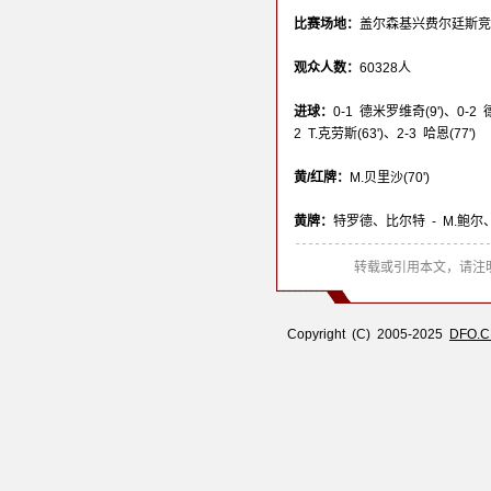
比赛场地：
盖尔森基兴费尔廷斯竞技场(Vel
观众人数：
60328人
进球：
0-1 德米罗维奇(9')、0-2 
2 T.克劳斯(63')、2-3 哈恩(77')
黄/红牌：
M.贝里沙(70')
黄牌：
特罗德、比尔特 - M.鲍
转载或引用本文，请注明
Copyright (C) 2005-2025
DFO.