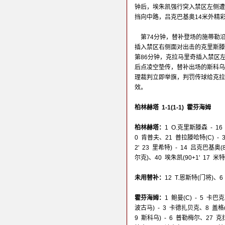
钟后，埃朱凯强行突入禁区左侧遭
挡向中路，吕克巴基奥14米外精
第74分钟，替补登场的施蒂勒
插入禁区右侧面对出击的克里斯滕
第86分钟，克拉马里奇插入禁区
后点凌空垫传，替补出场的斯科乌
理裁判立即举旗，判罚传球给克拉
效。
柏林赫塔 1-1(1-1) 霍芬海姆
柏林赫塔：
1 O.克里斯滕森 - 1
0 肯普夫、21 普拉滕哈特(C) - 3
2' 23 里希特) - 14 吕克巴基奥(83
尔克)、40 埃朱凯(90+1' 17 
未用替补：
12 T.恩斯特(门将)、
霍芬海姆：
1 鲍曼(C) - 5 卡巴
波古马) - 3 卡德扎贝克、8 盖格(6
9 斯科乌) - 6 普勒梅尔、27 克拉