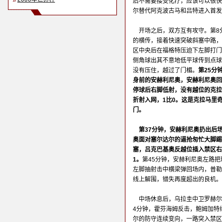
后不需要接受化疗，应该可以很快
尔替代阿克波古马和吕特进入首发
开场之后，双方互有攻守。第8
的横传，接着快速突破斜塞中路，
区中央后在福格特压迫下左脚打门
侧角球出其不意地低平球传到点球
没有压住，越过了门楣。
第25分
身前的安赫利尼奥，安赫利尼奥回
停球后右脚低射，没有越位的克拉
折射入网，1比0。这是克拉马里奇
门。
第37分钟，安赫利尼奥扔出后
奥面对塞尔达尔的逼抢匆忙大脚踢
塞，吕克巴基奥反越位插入禁区右
1。
第45分钟，安赫利尼奥左路
左脚抽射击中横梁弹回场内，普勒
线上解围，错失再度超出的良机。
中场休息后，乌拉圭中卫罗赫尔
4分钟，霍芬海姆反击，鲍姆加特
尔的防守连续变向，一路突入禁区