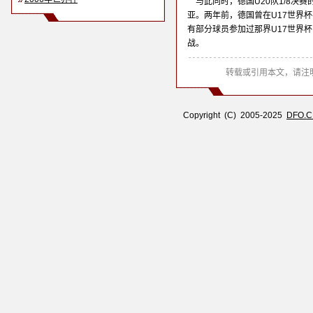
与此同时，德国U20队1/8决
亚。两年前，德国曾在U17世界
有部分球员参加过那界U17世界
战。
转载或引用本文，请注明
Copyright (C) 2005-2025
DFO.