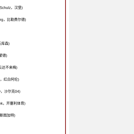
 Schulz，汉堡)
berg，比勒费尔德)
沃库森)
蒙德)
l，云达不来梅)
ic，红白阿伦)
by，沙尔克04)
ilek，开塞利体育)
k，斯图加特)