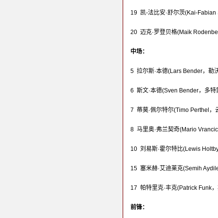
19 凯-法比安·舒尔茨(Kai-Fabian
20 迈克·罗登贝格(Maik Roden
中场：
5 拉尔斯·本德(Lars Bender，勒
6 斯文·本德(Sven Bender，多特
7 蒂莫·佩尔特尔(Timo Perthe
8 马里奥·弗兰契奇(Mario Vranc
10 刘易斯·霍尔特比(Lewis Holt
15 塞米赫·艾迪莱克(Semih Ayd
17 帕特里克·丰克(Patrick Fun
前锋：