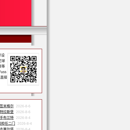
开设
足球
谈等
uss
或直接
森签米格尔
2026-8-6
斯特拉斯堡
2026-8-6
联手布兰特
2026-8-4
归担任二门
2026-8-4
季去塞尔塔
2026-8-4