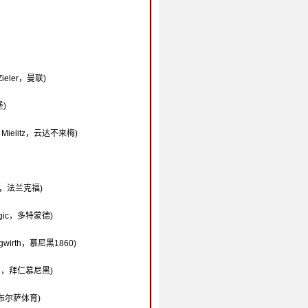
ieler，曼联)
堡)
 Mielitz，云达不来梅)
ng，法兰克福)
ogic，多特蒙德)
gwirth，慕尼黑1860)
lin，拜仁慕尼黑)
n，布尔萨体育)