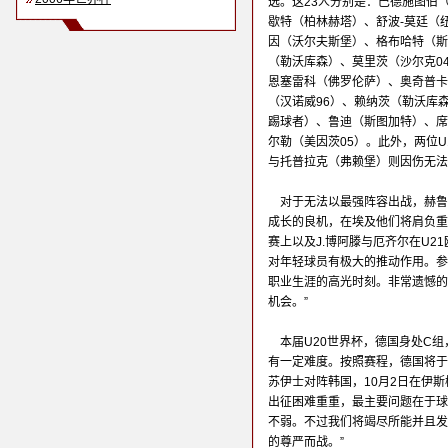
选。这23人分别是：巴德施图伯
歇特（柏林赫塔）、舒波-莫廷（
因（沃尔夫斯堡）、格布哈特（斯
（勒沃库森）、莫里茨（沙尔克0
恩塞雷科（佛罗伦萨）、奥奇普卡
（汉诺威96）、赖纳茨（勒沃库
踢球者）、鲁迪（斯图加特）、席
尔勒（美因茨05）。此外，两位U
与托普拉克（弗赖堡）则因伤无法
对于无法以最强阵容出战，赫鲁
成长的良机，在埃及他们将肩负重
赛上以及J.博阿滕与厄齐尔在U2
对年轻球员有极大的推动作用。参
职业生涯的高光时刻。非常遗憾的
机会。”
本届U20世界杯，德国身处C
有一定难度。按照赛程，德国将于9
苏伊士对阵韩国，10月2日在伊
出征困难重重，最主要问题在于球
不弱。不过我们将竭尽所能并且发
的尊严而战。”