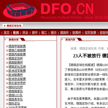
|
首页
|
新闻
|
转会
|
德甲
|
德乙
|
德丙
|
德国杯
|
联赛杯
|
冠军联赛
|
欧联
德国甲级联赛
来源：德国足球在线
作者：Ba
德国乙级联赛
德国丙级联赛
23人不被放行 
德国足协杯
德国联赛杯
【德国足球在线报道】德国U20
德国足坛丑闻
了参加埃及U20世界杯（9月24日
欧洲冠军联赛
龄球员已是各家职业俱乐部一线队
欧洲联赛杯
欧洲协会联赛
放人。去年夏天获得U19欧青赛
俱乐部世界杯
球员中，只有拉尔斯与斯文·本德
国际托托杯
苏、弗兰契奇与齐勒将参加本届U
德国国家队
德国U21队
由于埃及夏季酷热，本届U20
德国青年队
国际足坛
生冲突。德国足协介绍，有多达2
2006年世界杯