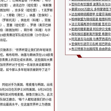
（拜仁）、巴格弗雷德（不来梅）、布尔
哲科仍有饥饿感 波黑队长与
纽伦堡）、迪克迈尔（纽伦堡）、埃斯魏
豪掷3000万欧元 多特蒙德签
图加特）、京多安（纽伦堡）、T.克罗斯
达吉姆继续踢德甲 在霍芬海
4）、T.穆勒（拜仁）、纳基（圣保利）、
柏林联盟为锋线提速 租借科
（罗斯托克）、佩佐尼（科隆）、劳施
法兰克福再添中场新援 签尼
森）、里塞（纽伦堡）、罗德（奥芬巴赫
拒绝阿隆索邀请 阿拉伊贝戈
伯（斯图加特）、朔尔希（科隆）与许
库利埃拉基斯离开狼堡 希腊
19欧青赛冠军队成员拉察（沙尔克04）
阿克波古马出国 与弗罗西诺
出征。
圣保利引进芬兰右闸 班巴转
布兰特首次出国闯荡 自由转
贝施表示：“世界杯是让我们的年轻球员
任。格布哈特、纳基与赖纳茨在U19欧青
1欧青赛上的茁壮成长表明，这些国际大赛
加世界杯对于任何一名球员来说都堪称
是，如今那么多年轻球员被剥夺了这个
组，同组对手为美国、喀麦隆与韩国，出线
月26日在苏伊士对阵美国，9月29日在
斯梅利亚对阵喀麦隆。赫鲁贝施认为，此次
队缺乏磨合，“每个人都知道我们的小组
挥出最高水平，在这届世界杯上为德国