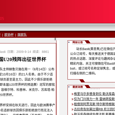
杯
|
欧协杯
|
国家队
站长Basti(黄思隽)已在微信
sti
日期：2009-9-14
阅读：8861
公众订阅号，每天推送关于德国
德国U20残阵出征世界杯
的热点话题、深度评论与趣闻杂
精彩内容。关注可搜微信号BastiF
ball，或订阅号名称足球隽言，
队主帅赫鲁贝施在周一（9月14日）公布
扫描右侧的二维码。
至10月16日）的21人名单。由于不少适
球员甚至是主力，因此不少俱乐部拒绝
（即本届U20世界杯的预选赛）冠军的那批
、容维尔特、科普林、米克尔、苏库塔-帕
格里马尔多替身到位 勒沃库
20世界杯。
仅为门兴效力一年 雷纳转投
租借到阿贾克斯 特尔斯特根
世界杯安排在秋天进行，因此与欧洲赛季产
古拉奇告别莱比锡RB 尼兰回
3名适龄球员因俱乐部拒绝放行而无法入
勒沃库森继续外借法耶 新赛