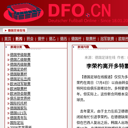
|
首页
|
新闻
|
转会
|
德甲
|
德乙
|
德丙
|
德国杯
|
联赛杯
|
冠军联赛
|
欧联
德国甲级联赛
来源：德国足球在线
作者：B
德国乙级联赛
德国丙级联赛
李荣杓离开多特蒙
德国足协杯
德国联赛杯
【德国足球在线报道】仅仅为多
德国足坛丑闻
荣杓在周日（7月4日）以自由转
欧洲冠军联赛
特阿拉伯俱乐部希拉尔。多特蒙德
欧洲联赛杯
欧洲协会联赛
年。但实际上，这份新合同根本没
俱乐部世界杯
球员。
国际托托杯
德国国家队
去年夏天，由于主力左后卫德德
德国U21队
闭前匆忙引进李荣杓。在德德缺席
德国青年队
国际足坛
但在巴西人复出之后，韩国人出场
2006年世界杯