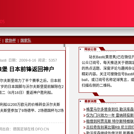
杯
|
欧协杯
|
国家队
站长Basti(黄思隽)已在微信
sti
日期：2009-6-16
阅读：5357
公众订阅号，每天推送关于德国
堡 日本前锋返回神户
的热点话题、深度评论与趣闻杂
精彩内容。关注可搜微信号BastiF
ball，或订阅号名称足球隽言，
尔夫斯堡效力了半个赛季之后，日本前
扫描右侧的二维码。
7岁的日本国脚与沃尔夫斯堡提前解除在2
在周二（6月16日）重返神户胜利船。
利船以200万欧元的价格转会沃尔夫斯
格里马尔多替身到位 勒沃库
夫斯堡参加了9场德甲、2场德国杯与2场
仅为门兴效力一年 雷纳转投
租借到阿贾克斯 特尔斯特根
古拉奇告别莱比锡RB 尼兰回
出自：德国足球在线 DFO.CN
勒沃库森继续外借法耶 新赛