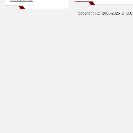
Copyright (C) 2005-2025
DFO.