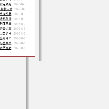
沙尔克续约
2026-8-4
下希腊天才
2026-8-3
姆重逢维默
2026-8-3
特迪瓦前锋
2026-8-3
日利亚国脚
2026-8-3
维奇去尤文
2026-8-3
中卫去罗马
2026-8-2
内签约两年
2026-8-2
会马里蒂莫
2026-8-1
会阿贾克斯
2026-8-1