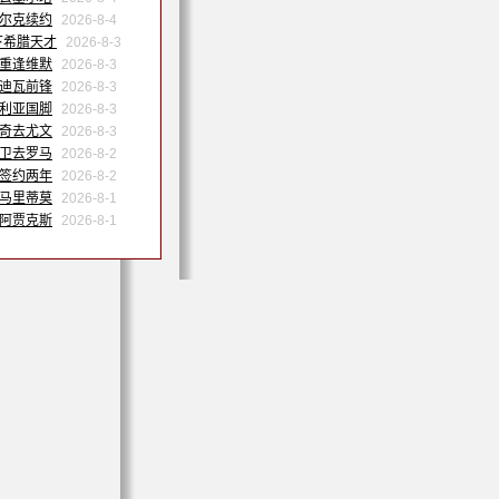
沙尔克续约
2026-8-4
下希腊天才
2026-8-3
姆重逢维默
2026-8-3
特迪瓦前锋
2026-8-3
日利亚国脚
2026-8-3
维奇去尤文
2026-8-3
中卫去罗马
2026-8-2
内签约两年
2026-8-2
会马里蒂莫
2026-8-1
会阿贾克斯
2026-8-1