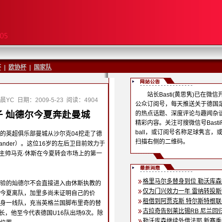
杯
|
欧协杯
|
国家队
站长Basti(黄思隽)已在微信
晨YC
日期：2009-5-23
阅读：4904
公众订阅号，每天推送关于德国
 灿德尔今夏奔赴曼城
的热点话题、深度评论与趣闻杂
精彩内容。关注可搜微信号BastiF
ball，或订阅号名称足球隽言，
的英超俱乐部曼城从沙尔克04挖走了德
扫描右侧的二维码。
 Zander）。这位16岁的左后卫目前效力于
城主帅马克·休斯在今夏转会市场上的第一
格里马尔多替身到位 勒沃库
验的灿德尔不会直接进入由休斯执教的
仅为门兴效力一年 雷纳转投
今夏离队，加里多尚未证明自己的价
租借到阿贾克斯 特尔斯特根
身一线队，充当英格兰国脚布里奇的替
古拉奇告别莱比锡RB 尼兰回
长，他至今代表德国U16队出场9次。除
勒沃库森继续外借法耶 新赛