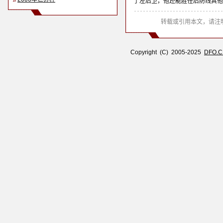
了左后卫，他还能胜任后防线其他
转载或引用本文，请注明
Copyright (C) 2005-2025
DFO.