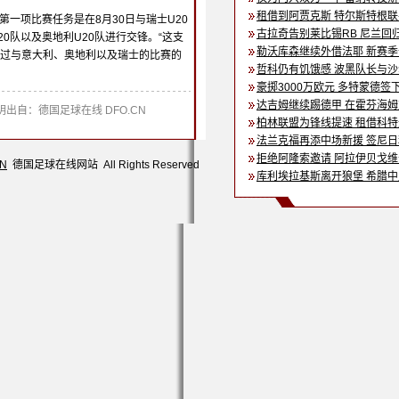
租借到阿贾克斯 特尔斯特根
第一项比赛任务是在8月30日与瑞士U20
古拉奇告别莱比锡RB 尼兰回
0队以及奥地利U20队进行交锋。“这支
勒沃库森继续外借法耶 新赛
过与意大利、奥地利以及瑞士的比赛的
哲科仍有饥饿感 波黑队长与
豪掷3000万欧元 多特蒙德签
达吉姆继续踢德甲 在霍芬海
出自：德国足球在线 DFO.CN
柏林联盟为锋线提速 租借科
法兰克福再添中场新援 签尼
拒绝阿隆索邀请 阿拉伊贝戈
CN
德国足球在线网站 All Rights Reserved
库利埃拉基斯离开狼堡 希腊