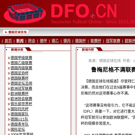
|
首页
|
新闻
|
转会
|
德甲
|
德乙
|
德丙
|
德国杯
|
联赛杯
|
冠军联赛
|
欧联
德国甲级联赛
来源：德国足球在线
作者：La
德国乙级联赛
德国丙级联赛
鲁梅尼格不满联赛
德国足协杯
德国联赛杯
【德国足球在线报道】尽管拜仁
德国足坛丑闻
决赛，而且他们在过去9届赛事中
欧洲冠军联赛
尼格仍然对这项赛事心存不满。
欧洲联赛杯
欧洲协会联赛
俱乐部世界杯
“这项赛事没有吸引力，它不能
国际托托杯
（DFL）商量一下，对它进行重大
德国国家队
杯冠军就可以参加欧洲联盟杯。”
德国U21队
杯的规模非常庞大。
德国青年队
国际足坛
2006年世界杯