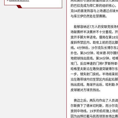
两名高价引进的新援则首次代表拜
的巴拉克成为拜仁新的组织核心，
克04的首发阵容与上场通过点球
与库兰伊仍然处在禁赛期。
能够容纳近7万人的安联竞技场
场联赛杯半决赛并不十分重视。开
放开手脚大举进攻。僵局在第18
度斜传禁区内，助攻上前的范比滕
线。4分钟后，沙尔克队长博尔东
扑住。第24分钟，哈米德·阿尔滕
地把球挡出底线。第34分钟，哈
攻门，反应神速的门将F.罗斯特
哈格里夫斯沿左路快速突破博尔东
一步，错失射门良机。半场结束前
沿左路带球内切至禁区内后起右脚
挡出底线。角球开出后，哈利勒·
皮球被对方球员挡出。
换边之后，两队均作出了人员调
尔斯换下了德米切利斯，而沙尔克
放到中场线。19岁的伯尼施上场
因为凶悍拦截马凯而领到本场比赛