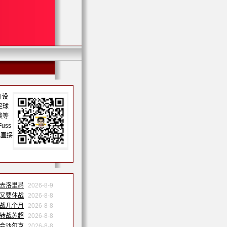
开设
足球
谈等
uss
或直接
巴去洛里昂
2026-8-9
果又要休战
2026-8-8
休战几个月
2026-8-8
祐转战苏超
2026-8-8
转会沙尔克
2026-8-8