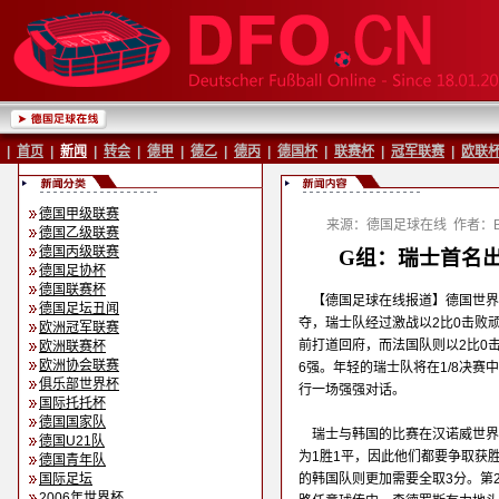
|
首页
|
新闻
|
转会
|
德甲
|
德乙
|
德丙
|
德国杯
|
联赛杯
|
冠军联赛
|
欧联
德国甲级联赛
来源：德国足球在线
作者：Ba
德国乙级联赛
德国丙级联赛
G组：瑞士首名出
德国足协杯
德国联赛杯
【德国足球在线报道】德国世界
德国足坛丑闻
夺，瑞士队经过激战以2比0击败
欧洲冠军联赛
前打道回府，而法国队则以2比0
欧洲联赛杯
欧洲协会联赛
6强。年轻的瑞士队将在1/8决
俱乐部世界杯
行一场强强对话。
国际托托杯
德国国家队
瑞士与韩国的比赛在汉诺威世界
德国U21队
为1胜1平，因此他们都要争取获
德国青年队
国际足坛
的韩国队则更加需要全取3分。第
2006年世界杯