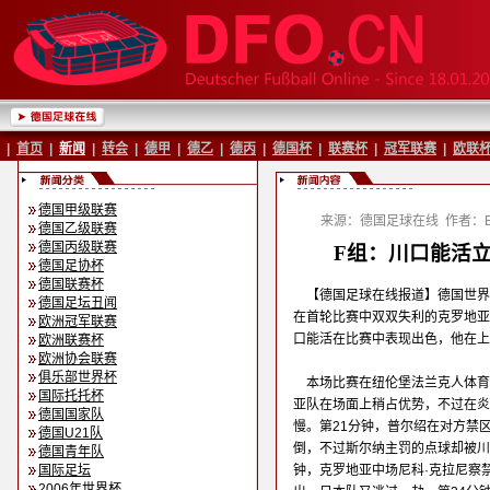
|
首页
|
新闻
|
转会
|
德甲
|
德乙
|
德丙
|
德国杯
|
联赛杯
|
冠军联赛
|
欧联
德国甲级联赛
来源：德国足球在线
作者：Ba
德国乙级联赛
德国丙级联赛
F组：川口能活立
德国足协杯
德国联赛杯
【德国足球在线报道】德国世界
德国足坛丑闻
在首轮比赛中双双失利的克罗地亚
欧洲冠军联赛
口能活在比赛中表现出色，他在上
欧洲联赛杯
欧洲协会联赛
俱乐部世界杯
本场比赛在纽伦堡法兰克人体育
国际托托杯
亚队在场面上稍占优势，不过在炎
德国国家队
慢。第21分钟，普尔绍在对方禁
德国U21队
倒，不过斯尔纳主罚的点球却被川
德国青年队
国际足坛
钟，克罗地亚中场尼科·克拉尼察
2006年世界杯