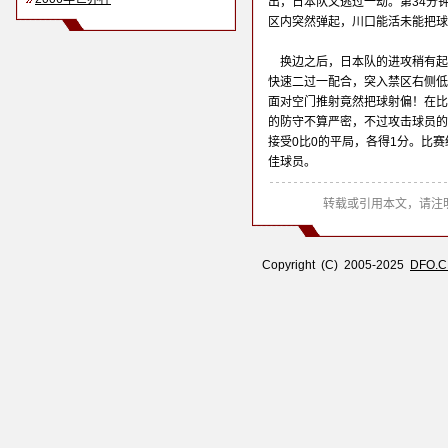
出，日本队又逃过一劫。第34分
区内突然弹起，川口能活未能把球
换边之后，日本队的进攻稍有起
快速二过一配合，突入禁区右侧低
面对空门推射竟然把球射偏！在比
的防守不算严密，不过攻击球员的
接受0比0的平局，各得1分。比
佳球员。
转载或引用本文，请注明
Copyright (C) 2005-2025
DFO.