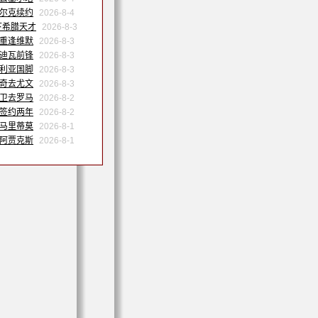
沙尔克续约
2026-8-4
下希腊天才
2026-8-3
姆重逢维默
2026-8-3
特迪瓦前锋
2026-8-3
日利亚国脚
2026-8-3
维奇去尤文
2026-8-3
中卫去罗马
2026-8-2
内签约两年
2026-8-2
会马里蒂莫
2026-8-1
会阿贾克斯
2026-8-1