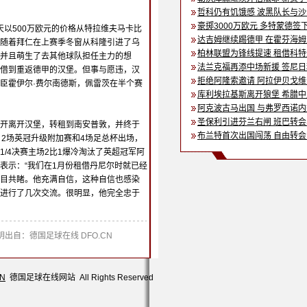
哲科仍有饥饿感 波黑队长与
豪掷3000万欧元 多特蒙德签
夏天以500万欧元的价格从特拉维夫马卡比
达吉姆继续踢德甲 在霍芬海
随着拜仁在上赛季冬窗从科隆引进了乌
柏林联盟为锋线提速 租借科
并且萌生了去其他球队担任主力的想
法兰克福再添中场新援 签尼
借到重返德甲的汉堡。但事与愿违，汉
拒绝阿隆索邀请 阿拉伊贝戈
臣霍伊尔·费尔南德斯，佩雷茨在半个赛
库利埃拉基斯离开狼堡 希腊
阿克波古马出国 与弗罗西诺
圣保利引进芬兰右闸 班巴转
开离开汉堡，转租到南安普敦，并终于
布兰特首次出国闯荡 自由转
、2场英冠升级附加赛和4场足总杯出场，
/4决赛主场2比1爆冷淘汰了英超冠军阿
表示：“我们在1月份租借丹尼尔时就已经
目共睹。他充满自信，这种自信也感染
进行了几次交流。很明显，他完全忠于
出自：德国足球在线 DFO.CN
CN
德国足球在线网站 All Rights Reserved