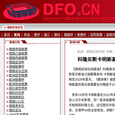
|
首页
|
新闻
|
转会
|
德甲
|
德乙
|
德丙
|
德国杯
|
联赛杯
|
冠军联赛
|
欧联
德国甲级联赛
来源：德国足球在线
作者：B
德国乙级联赛
德国丙级联赛
科隆买断卡明斯基
德国足协杯
德国联赛杯
【德国足球在线报道】科隆激活
德国足坛丑闻
斯堡买断波兰国脚雅各布·卡明斯
欧洲冠军联赛
期至2029年夏天。《踢球者》
欧洲联赛杯
欧洲协会联赛
明斯基的俱乐部需要支付略高于20
俱乐部世界杯
国际托托杯
现年24岁的卡明斯基在2022
德国国家队
加入沃尔夫斯堡，但一直未能赢得
德国U21队
天租借到科隆之后，这位胜任中前
德国青年队
国际足坛
发，在德甲34轮全部首发，贡献
2006年世界杯