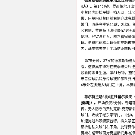
德累斯顿迪纳摩主场2比1胜荷尔
4人）。
第14分钟，罗西帕尔开
小禁区内轻松左脚一挡入网，1比
做，阿莫阿科禁区前右侧迎球右脚
破门，收获今季第11球，2比0。
区右侧，罗伯特·瓦格纳跑动时无
倒地。经VAR介入，裁判看完录
球。伯恩哈德松点球低射左路被施
内，基尔错失在上半场结束前扳回
第75分钟，37岁的德累斯顿
战，这位高中锋将在赛季结束后挂
段新的职业生涯。第81分钟，施
布青停球后转身传球被帕尔杜齐挡
4米外左脚轰入球门左上角，本赛
菲尔特主场3比0胜杜塞尔多夫（
(爆满)）。
开场仅仅2分钟，勒塔
传，无人防守的费利克斯·克劳斯
球门，攻破了老东家球门，1比0
加速晃过布赖特豪普特，插入禁区
部折射钻入球门右下角，此球算作
劳斯右路带球面对克里斯托弗·伦