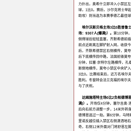
力扑出，奥希什立即冲入小禁区左
球，1比0。赛后，沙尔克将士举
助攻）则当选为本赛季德乙最佳球
埃尔沃斯贝格主场3比0胜普鲁
场：9307人(爆满)）。
第10分钟
侧得球后轻轻直塞，齐默希德前插
前点近距离左脚铲射入网，收获今
后，齐默希德禁区右侧横传，莫夸
后下底横传回中路，法国前锋莫夸
分钟，拉塞·京特尔左路横传，孔
斯倒地横传，莫夸小禁区中央铲入
3比0。比赛结束后，近万名埃尔
胜利。冬窗转会法兰克福的埃尔夫
与了庆祝。
达姆施塔特主场0比2负帕德博恩
满)）。
开场仅4分钟，塞尔吉奥·
后向右前方调整一步，14米外转
德博恩逃过一劫。第6分钟，马特
里诺反越位插入禁区右侧潇洒地右
奇，右侧12米外面对门将舒恩左