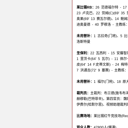
莱比锡RB：
26 范德福尔特 - 17
23 卢克巴、22 劳姆(C)(69' 35
奥果(69' 13 赛瓦尔德)、14 鲍姆加
迪奥曼德 - 40 罗穆洛 - 主教练
未用替补：
1 古拉奇(门将)、5 
洛斯特曼
圣保利：
22 瓦西利 - 15 安藤智
1 里茨卡(64' 5 瓦尔) - 11 
皮(64' 14 F.史蒂文斯) - 24 梅
7 洪通吉(72' 9 塞赛) - 主教
未用替补：
1 福尔(门将)、18 原
裁判员：
主裁判：布兰德(施韦布海
赫穆勒(巴特菲辛)，第四官员：魏
伊费尔(哈默尔恩)、视频助理裁判
比赛场地：
莱比锡红牛竞技场(Red Bull
观众人数：
47800人(爆满)