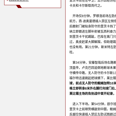
里茨卡改任左中卫，瓦尔因轻伤在
卡夫和卡尔斯取而代之。
开场仅8分钟，罗穆洛前场左肋
前方，扬·迪奥曼德插入禁区左侧
后跟射门被贴身防守的里茨卡挡了
纳立即跟进左脚补射被瓦西利奋力
到里茨卡干扰踢跐，巴库在离门只
过，奥皮赶紧大脚解围，但助理裁
也没有用。第21分钟，斯米特左
柱。
第34分钟，安藤智哉后场右路
顶直传，卢克巴回追倒地断球未果
守横传中路，无人防守的卡尔斯1
福尔特迅速跳起把球摘下，莱比锡
球，前点无人防守的鲍姆加特10
格立即转身8米外右脚打向球门右
莱比锡主场的告别战中首开纪录，
进入下半场。第54分钟，欧尔
里茨卡之前顺势横敲到中圈，鲍姆
反越位快速插入禁区左肋试图趟过