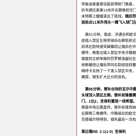
导致迪奥曼德没能获得射门角度，
的韦德拉奥果14米外右脚推射空
米特脚上缓缓滚出了底线。
随后劳
班前点11米外甩头一蹭飞入球门
第61分钟，奥皮、洪通吉和欧
皮插入禁区左侧停球后右脚低射近
后场左肋快速突破藤田让瑠后在中
横传，格鲁达插入禁区中央冷静趟
理裁判立即举旗判罚罗穆洛越位在
抢断藤田让瑠后带向右肋轻轻斜塞
梅特卡夫挡了一下滚入禁区中央，
横梁，错失扩大比分的良机。
第86分钟，替补出场的瓦尔中
头球顶入禁区左侧，替补前锋塞赛
门，1比2，圣保利重现一线希望
穆森中场左路直传，替补前锋西纳
左脚倒三角横传，中路接应的欧文
范德福尔特得到，错失最后一次机
莱比锡RB 2-1(1-0) 圣保利