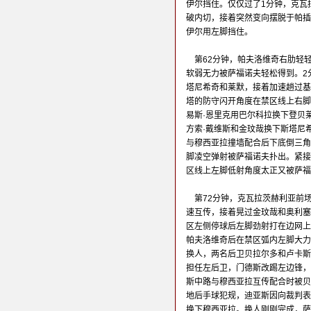
伊尔挡住。仅仅过了1分钟，克瓦
破内切，接着突然变向摆脱于帕插
伊尔用左脚挡住。
第62分钟，帕夫洛维奇右肋轻
软弱无力被萨福诺夫轻松得到。2
塔尼希奇和莱默，接着加速趟过基
塔的防守闪开角度在禁区线上右脚
易斯·恩里克用巴尔科拉换下登贝
方索·戴维斯和金玟哉换下斯塔尼
与穆西亚拉撞墙配合后下底倒三角
脚凌空弹射被萨福诺夫扑出。紧接
区线上左脚低射角度太正又被萨福
第72分钟，克瓦拉茨赫利亚前
速互传，接着晃过金玟哉和奥利塞
区左侧停球后左脚劲射打在边网上
帕夫洛维奇后在禁区弧内左脚大力
换人，两名后卫贝拉尔多和卢卡斯
担任左后卫，门德斯改踢左边锋，
斯中路与穆西亚拉互传配合时被贝
地后手球犯规，迪亚斯因向裁判表
换下穆西亚拉。换人刚刚完成，萨