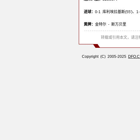
进球：
0-1 库利埃拉基斯(55')、1-
黄牌：
金特尔 - 斯万贝里
转载或引用本文，请注明
Copyright (C) 2005-2025
DFO.