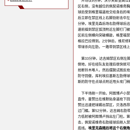
开场仅9分钟，沃尔夫斯堡高位
区右侧，没有越位的佩契诺维奇胸
球后受到格里福逼抢交给身后的埃
后立即在禁区线上右脚劲射击中左
分钟，埃里克森后场右肋得球后迅
速前插到禁区弧顶附近左脚打门被
区前左侧横向突破横敲，格里福禁
格拉巴拉得到。2分钟后，维尼修
带球杀向左肋，一路带到禁区线上
第33分钟，达吉姆禁区右侧左
倒地，好在经队友处理后很快就可
抢断铃木唯人，然后摆脱试图反抢
防守回做，库利埃拉基斯左肋得球
斯的防守在点球点附近甩头攻门
下半场刚一开始，阿图博卢小禁
直传，曼赞比在维默贴身逼抢下回
赞比迅速把球踢出禁区，贝洛西昂
过门楣。第52分钟，达吉姆右肋
力低射被阿图博卢挡出左门柱。第
击，佩契诺维奇右肋接球后刚入禁
底线。
埃里克森随后将这个右侧角