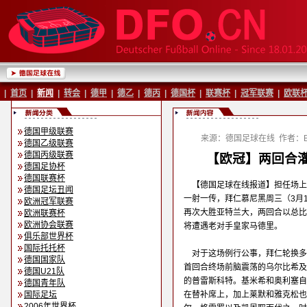
|
首页
|
新闻
|
转会
|
德甲
|
德乙
|
德丙
|
德国杯
|
联赛杯
|
冠军联赛
|
欧联
德国甲级联赛
来源：德国足球在线
作者：Ba
德国乙级联赛
德国丙级联赛
【欧冠】两回合灌
德国足协杯
德国联赛杯
【德国足球在线报道】担任场上
德国足坛丑闻
一射一传，拜仁慕尼黑周三（3月1
欧洲冠军联赛
再次大胜亚特兰大，两回合以总比
欧洲联赛杯
欧洲协会联赛
将遭遇老对手皇家马德里。
俱乐部世界杯
国际托托杯
对于这场例行公事，拜仁轮换多
德国国家队
首回合终场前脑震荡的乌尔比希及
德国U21队
的普雷斯科特。基米希和奥利塞自
德国青年队
国际足坛
在替补席上，加上莱默和雅克松也
2006年世界杯