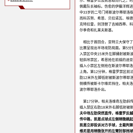
尔、格雷罗以及凯恩取而代之，时
佩戴队长袖标。伤愈的伊藤洋辉进
中33岁的二号门将斯波尔蒂耶洛
而科苏努、希恩、贝拉诺瓦、埃德
克特拉雷，则顶替了吉姆西蒂、科
尔季奇和扎莱夫斯基。
相比于首回合，亚特兰大保守了
比赛呈现出半场攻防局面。第5分
入禁区中央15米外左脚捅射被斯
轻斜吊禁区，希恩抢在前插的迪亚
插入小禁区左侧抢在斯波尔蒂耶洛
上角。第12分钟，格雷罗禁区前
肋12米外左脚低射被斯波尔蒂耶
侧横传被斯卡尔维尼挡住，帕夫洛
波尔蒂耶洛扑出。
第17分钟，帕夫洛维奇左肋斜
插入禁区右肋18米外右脚低射被
夫中场左肋突然直传，格雷罗反越
传中路，凯恩点球点左侧稍微跳起
凯恩立即投诉对方手球，主裁判第
维尼是用稍微张开的左臂肘部挡球