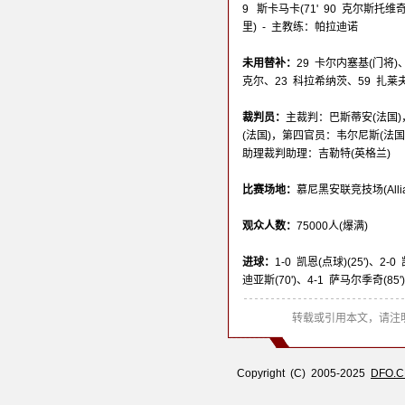
9 斯卡马卡(71' 90 克尔斯托维奇
里) - 主教练：帕拉迪诺
未用替补：
29 卡尔内塞基(门将)、
克尔、23 科拉希纳茨、59 扎莱
裁判员：
主裁判：巴斯蒂安(法国)
(法国)，第四官员：韦尔尼斯(法
助理裁判助理：吉勒特(英格兰)
比赛场地：
慕尼黑安联竞技场(Allianz
观众人数：
75000人(爆满)
进球：
1-0 凯恩(点球)(25')、2-0 
迪亚斯(70')、4-1 萨马尔季奇(85')
转载或引用本文，请注明
Copyright (C) 2005-2025
DFO.