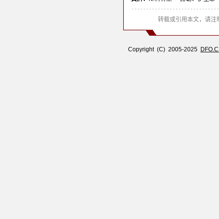
转载或引用本文，请注明
Copyright (C) 2005-2025
DFO.