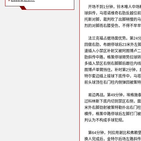
开场不到1分钟，铃木唯人中场
球斜传，马塔诺维奇右肋反越位前
托斯对脚，裁判吹了出脚稍慢的马
烈的对脚而右膝受伤，不得不早早
法兰克福占据场面优势。第24
回做右肋，布朗停球后23米外左
速插入小禁区补射又被阿图博卢二
肋斜传中路，格策停球顺势拉球转
多插入禁区右侧右脚脚后跟往内线
图博卢单臂挡住。补时第2分钟，
特尔套边插上接球下底传中，马塔
前头球顶在右门柱内侧弹回被策特
易边再战。第49分钟，埃格施
过科林斯下底内切到禁区右侧，面
米外右脚劲射被策特勒扑出右门柱
横传，格策中路停球后左脚打门被
判认为不构成手球犯规。
第64分钟，列拉用谢比和弗赖
换人完成后，金特尔后场左路斜传