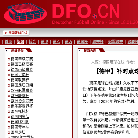
|
首页
|
新闻
|
转会
|
德甲
|
德乙
|
德丙
|
德国杯
|
联赛杯
|
冠军联赛
|
欧联
德国甲级联赛
来源：德国足球在线
作者：B
德国乙级联赛
德国丙级联赛
【德甲】补时点球
德国足协杯
德国联赛杯
【德国足球在线报道】久攻不下
德国足坛丑闻
性地获得点球，并由印度尼西亚后
欧洲冠军联赛
日）下午在德甲第24轮主场1比
欧洲联赛杯
欧洲协会联赛
势，拿到了2026年的第2场胜利。
俱乐部世界杯
国际托托杯
门兴格拉德巴赫迎回停赛一场的
德国国家队
第一次首发出场，卡斯特罗普也进
德国U21队
和乌尔里希则坐上替补席。柏林联
德国青年队
国际足坛
伯克则顶替5黄停赛的伊利奇。
2006年世界杯