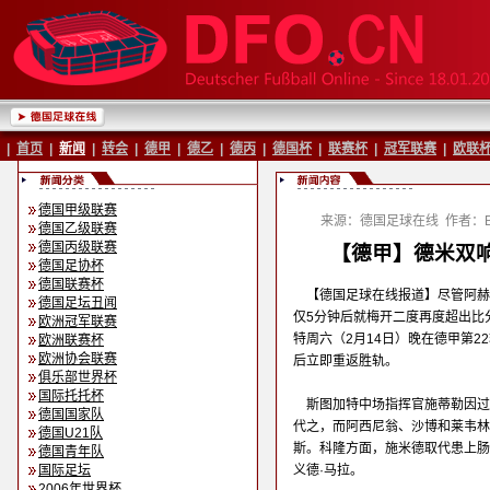
|
首页
|
新闻
|
转会
|
德甲
|
德乙
|
德丙
|
德国杯
|
联赛杯
|
冠军联赛
|
欧联
德国甲级联赛
来源：德国足球在线
作者：Ba
德国乙级联赛
德国丙级联赛
【德甲】德米双响
德国足协杯
德国联赛杯
【德国足球在线报道】尽管阿赫
德国足坛丑闻
仅5分钟后就梅开二度再度超出比
欧洲冠军联赛
特周六（2月14日）晚在德甲第2
欧洲联赛杯
欧洲协会联赛
后立即重返胜轨。
俱乐部世界杯
国际托托杯
斯图加特中场指挥官施蒂勒因过
德国国家队
代之，而阿西尼翁、沙博和莱韦林
德国U21队
斯。科隆方面，施米德取代患上肠
德国青年队
国际足坛
义德·马拉。
2006年世界杯