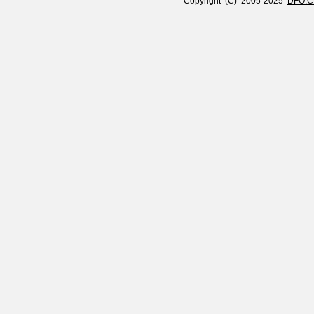
Copyright (C) 2005-2025
DFO.