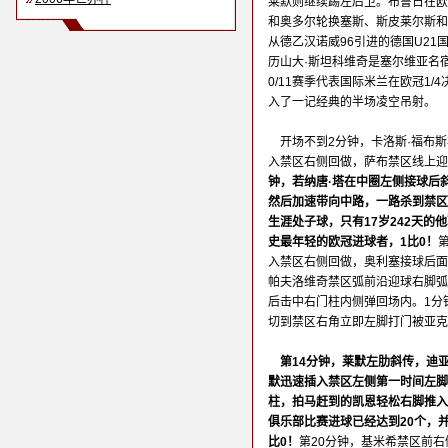
莱默则继续踢左后卫。布鲁日在欧
和奥多尔轮换塞斯、斯皮莱尔斯和
从德乙汉诺威96引进的德国U2
历山大·斯坦科维奇是塞尔维亚名宿
0/11赛季代表国际米兰在欧冠1/
入了一记经典的半场凌空吊射。
开场不到2分钟，卡洛斯·福布
入禁区右侧回做，萨布禁区线上迎
钟，若纳唐·塔在中圈左侧接球后
然后加速带向中路，一路杀到禁区
生涯处子球，只有17岁242天的
史最年轻的欧冠进球者，1比0！
入禁区右侧回做，奥利塞接球后面
帕夫洛维奇禁区弧前沿迎球右脚弧
后击中右门柱内侧弹回场内。1分
切到禁区右角立即左脚打门被亚克
第14分钟，莱默左肋斜传，迪
默迅速插入禁区左侧第一时间左脚
柱，拍马赶到的凯恩轻松右脚推入
俱乐部比赛进球已经达到20个，
比0！
第20分钟，基米希禁区前