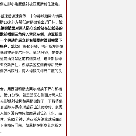
侧左脚小角度低射被亚克斯封住近角。
路断球后迅速直传，卡尔接球顺势内切晃
肋16米外左脚低射稍微偏出近门柱，险
左路突破面对两人防守交给站在边线处的
默前插倒三角传入禁区左侧，迪亚斯重
一个假动作后立即右脚暴射蹭到横梁下
账户，3比0！
第40分钟，措利斯左路快
低射被诺伊尔扑住。第45分钟，帕夫洛
速前插到禁区前右侧斜敲，迪亚斯停球
亚克斯挡住，凯恩禁区左侧得球后晃开
侧弹出底线，两人均错失梅开二度的良
合，用西凯和斯皮莱尔斯换下萨布和福
。第51分钟，凯恩禁区右侧面对两人防
外左脚低射被梅赫莱稍微蹭了一下将将偏
撤到后场左路拿球后送出过顶妙传，凯恩
入禁区没有横传给跟进到位的卡尔，而
住。第63分钟，迪亚斯左路拿球后面对
下底横传门前，凯恩抢在斯皮莱尔斯之
。