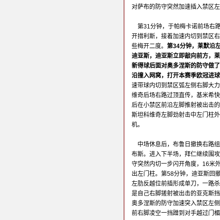
对萨布的防守突然加速插入禁区左
第31分钟，于帕梅卡诺前场右
开措利斯，接着加速内切到禁区右
些梅开二度。
第34分钟，莱默沿
迪亚斯，迪亚斯立即敲向前方，莱
新得球后面对奥多涅斯的防守做了
沿撞入网窝，打开本赛季欧冠进球
速带球内切到禁区弧左侧右脚大力
维奇后场右路过顶直传，基米希快
后在小禁区前沿左脚推射被出击的
斯坦科维奇左脚劲射击中左门柱外
机。
中场休息后，布鲁日撤换右路组
布斯。进入下半场，拜仁继续围攻
守突然内切一步闪开角度，16米
出左门柱。第58分钟，迪亚斯回
左肋反越位前插形成单刀，一路杀
是自己右脚搓射被出击的亚克斯挡
奥多涅斯的防守加速突入禁区左侧
前右脚凌空一挡蹭到对手越过门楣