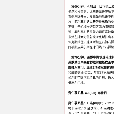
第69分钟，孔帕尼一口气换上
卡尔和格雷罗，比朔夫出任左后卫
右侧角球开出，皮球弹地后击中近
攻，奥利塞右路晃开替补出场的桑
不远，于帕梅卡诺禁区弧内胸部卸
钟，奥利塞右路突破内切直塞被桑
米外左脚大力低射被亚克斯扑出不
亚克斯挡住，迪亚斯禁区右肋右脚
打被斯皮莱尔斯在球门线上右脚解
第79分钟，莱默中路快速带球
莱默禁区中央右脚推射被斯皮莱尔
脚推入空门，连续2场欧冠都有进
和威兹德姆·迈克，年仅17岁28
松左肋带球摆脱贾孔的拦截，插入
偏出左门柱。
拜仁慕尼黑 4-0(3-0) 布鲁日
拜仁慕尼黑：
1 诺伊尔(C) - 22
梅卡诺(81' 3 金玟哉)、4 若纳唐
奇 - 17 奥利塞、42 L.卡尔(69'