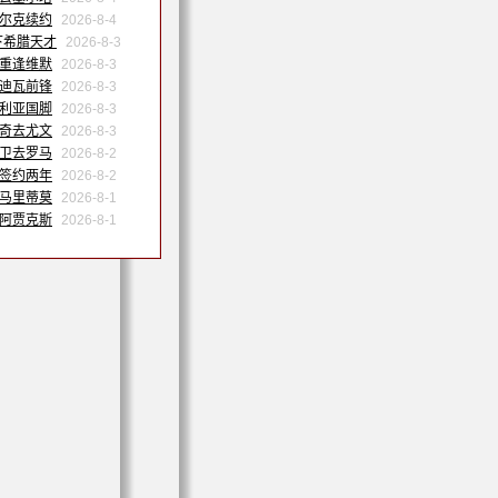
沙尔克续约
2026-8-4
下希腊天才
2026-8-3
姆重逢维默
2026-8-3
特迪瓦前锋
2026-8-3
日利亚国脚
2026-8-3
维奇去尤文
2026-8-3
中卫去罗马
2026-8-2
内签约两年
2026-8-2
会马里蒂莫
2026-8-1
会阿贾克斯
2026-8-1