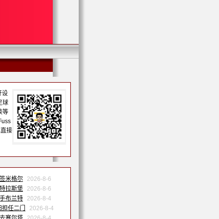
开设
足球
谈等
uss
或直接
森签米格尔
2026-8-6
斯特拉斯堡
2026-8-6
联手布兰特
2026-8-4
归担任二门
2026-8-4
季去塞尔塔
2026-8-4