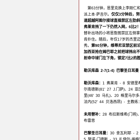
第63分钟，恩里克换上李刚仁
派上本·萨吉尔。
仅仅3分钟后，努
道超越阿图尔接球直插禁区左肋斜
弗莱肯挡了一下仍然入网，6比2
替补出场的小将恩詹图禁区左侧拿
肯扑住。随后，年仅17岁的杰里
秀。
第90分钟，维蒂尼亚禁区前
加西亚抢在姆巴耶之前把球挡出不
射命中球门左下角，锁定7比2的
勒沃库森 2-7(1-4) 巴黎圣日耳曼
勒沃库森：
1 弗莱肯 - 8 安德里希
尔南德斯(81' 27 J.门萨)、24
里(46' 30 马扎)、20 格里马尔多、
法内(52' 44 贝洛西昂) - 主教
未用替补：
28 布拉斯维希(门将)
布雷思
巴黎圣日耳曼：
30 舍瓦利耶 - 
5 努诺·门德斯 - 33 扎伊尔-埃梅里(