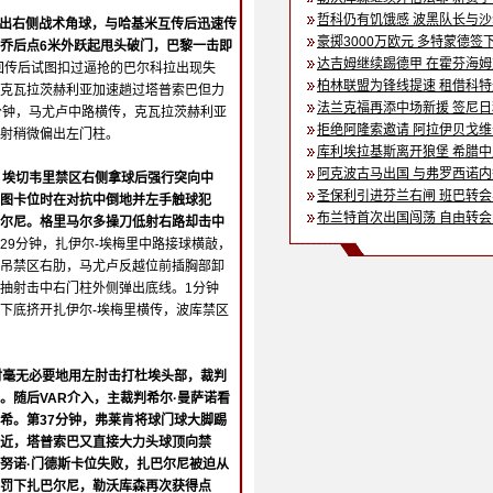
哲科仍有饥饿感 波黑队长与
开出右侧战术角球，与哈基米互传后迅速传
豪掷3000万欧元 多特蒙德签
乔后点6米外跃起甩头破门，巴黎一击即
达吉姆继续踢德甲 在霍芬海
回传后试图扣过逼抢的巴尔科拉出现失
柏林联盟为锋线提速 租借科
克瓦拉茨赫利亚加速趟过塔普索巴但力
法兰克福再添中场新援 签尼
分钟，马尤卢中路横传，克瓦拉茨赫利亚
拒绝阿隆索邀请 阿拉伊贝戈
射稍微偏出左门柱。
库利埃拉基斯离开狼堡 希腊
阿克波古马出国 与弗罗西诺
，埃切韦里禁区右侧拿球后强行突向中
圣保利引进芬兰右闸 班巴转
图卡位时在对抗中倒地并左手触球犯
布兰特首次出国闯荡 自由转
尔尼。格里马尔多操刀低射右路却击中
29分钟，扎伊尔-埃梅里中路接球横敲，
吊禁区右肋，马尤卢反越位前插胸部卸
抽射击中右门柱外侧弹出底线。1分钟
下底挤开扎伊尔-埃梅里横传，波库禁区
时毫无必要地用左肘击打杜埃头部，裁判
。随后VAR介入，主裁判希尔·曼萨诺看
希。第37分钟，弗莱肯将球门球大脚踢
近，塔普索巴又直接大力头球顶向禁
努诺·门德斯卡位失败，扎巴尔尼被迫从
罚下扎巴尔尼，勒沃库森再次获得点