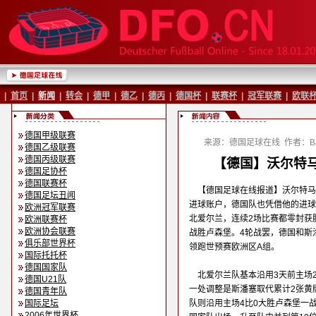
|
首页
|
新闻
|
转会
|
德甲
|
德乙
|
德丙
|
德国杯
|
联赛杯
|
冠军联赛
|
欧联
德国甲级联赛
来源：德国足球在线
作者：Ba
德国乙级联赛
德国丙级联赛
【德国】沃尔特马
德国足协杯
德国联赛杯
【德国足球在线报道】沃尔特马
德国足坛丑闻
进球账户，德国队也凭借他的进球，
欧洲冠军联赛
北爱尔兰，连续2场比赛都零封获
欧洲联赛杯
欧洲协会联赛
战胜卢森堡。4轮战罢，德国和斯
俱乐部世界杯
领跑世预赛欧洲区A组。
国际托托杯
德国国家队
北爱尔兰队基本沿用3天前主场
德国U21队
一处调整是斯潘塞取代累计2张黄
德国青年队
国际足坛
队则沿用主场4比0大胜卢森堡一战
2006年世界杯