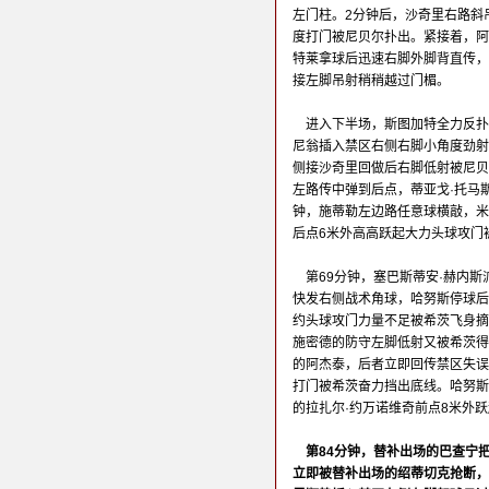
左门柱。2分钟后，沙奇里右路斜
度打门被尼贝尔扑出。紧接着，阿
特莱拿球后迅速右脚外脚背直传，
接左脚吊射稍稍越过门楣。
进入下半场，斯图加特全力反扑
尼翁插入禁区右侧右脚小角度劲射
侧接沙奇里回做后右脚低射被尼贝
左路传中弹到后点，蒂亚戈·托马
钟，施蒂勒左边路任意球横敲，米
后点6米外高高跃起大力头球攻门
第69分钟，塞巴斯蒂安·赫内
快发右侧战术角球，哈努斯停球后
约头球攻门力量不足被希茨飞身摘
施密德的防守左脚低射又被希茨得
的阿杰泰，后者立即回传禁区失误
打门被希茨奋力挡出底线。哈努斯
的拉扎尔·约万诺维奇前点8米外
第84分钟，替补出场的巴查宁
立即被替补出场的绍蒂切克抢断，