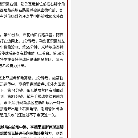
吊禁区右侧，勒鲁瓦反越位前插右脚小角
西尼翁前场右路带球被施密德抢断，奥
有越位嫌疑的沙奇里中路前插30米外直
。第50分钟，布瓦纳尼右路斜塞，阿西
打在边网上。1分钟后，勒鲁瓦禁区前左
尔稳稳没收。第55分钟，米特尔施泰特
斯停球后转身右脚抽射飞上看台。第58分
特尔施泰特停球后迅速斜吊禁区，切马
被希茨奋力扑出。
斯派上菲里希和哈努斯。1分钟后，施蒂勒
迅速传中，亨德里克斯后点6米外力压武
下。第74分钟，布瓦纳尼禁区右侧面对
到。第81分钟，希茨手抛球交给右前方
，蒂亚戈·托马斯禁区左肋断球后一对一
接着开出这个右侧角球，刚刚替补出场
跃起甩头攻门还是过不了希茨这一关。
把球吊向前场中路，亨德里克斯停球离脚
绍蒂切克快速带向左肋轻塞前方，沙奇