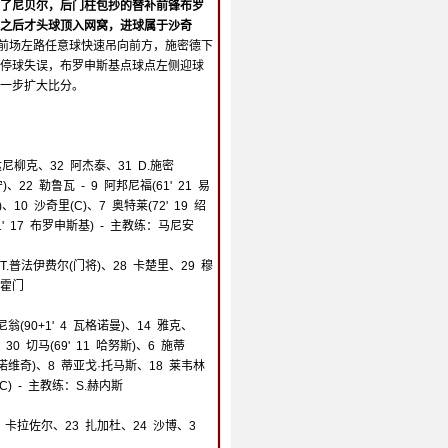
了尼贝尔，后门柱包抄的替补前锋布罗
之后才头球顶入网窝，进球属于沙奇
里前场左路任意球快速吊向前方，施密德下
停球失误，布罗申斯基点球点左侧迎球
进一步扩大比分。
 达尼柳克、32 阿杰泰、31 D.施密
)、22 勒鲁瓦 - 9 阿邦尼福(61' 21 易
、10 沙奇里(C)、7 奥特莱(72' 19 绍
1' 17 布罗申斯基) - 主教练：马尼安
 T.普法伊费尔(门将)、28 卡楚里、29 穆
卡霍门
尼翁(90+1' 4 瓦格诺曼)、14 雅克、
0 切马(69' 11 哈努斯)、6 施蒂
.约万诺维奇)、8 蒂亚戈·托马斯、18 莱韦林
奇(C) - 主教练：S.赫内斯
6 卡拉佐尔、23 扎加杜、24 沙博、3