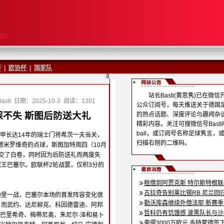
杯
|
欧协杯
|
国家队
站长Basti(黄思隽)已在微信
sti
日期：2025-10-3
阅读：1301
公众订阅号，每天推送关于德国
不失 斯图后防送大礼
的热点话题、深度评论与趣闻杂
精彩内容。关注可搜微信号BastiF
ball，或订阅号名称足球隽言，
甲长达14年的瑞士门将希茨一夫当关，
扫描右侧的二维码。
德米罗维奇的点球，斯图加特周四（10月
下交了白卷，同时因为后防送礼而两度失
冠王巴塞尔。欧联杯2轮战罢，仅积3分的
租借到阿贾克斯 特尔斯特根
古拉奇告别莱比锡RB 尼兰回
赖堡一战，巴塞尔本场的首发阵容变化很
勒沃库森继续外借法耶 新赛
，而武约、达尼柳克、科因德雷迪、阿邦
哲科仍有饥饿感 波黑队长与
巴里希奇、梅蒂尼奥、朱尼尔·泽和易卜
豪掷3000万欧元 多特蒙德签