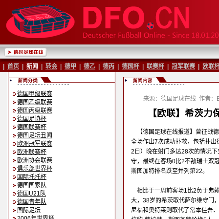
|
首页
|
新闻
|
转会
|
德甲
|
德乙
|
德丙
|
德国杯
|
联赛杯
|
冠军联赛
|
欧联
德国甲级联赛
来源：德国足球在线
作者：Ba
德国乙级联赛
德国丙级联赛
【欧联】希茨力保
德国足协杯
德国联赛杯
【德国足球在线报道】曾征战德
德国足坛丑闻
全场作出7次成功扑救，包括扑出
欧洲冠军联赛
2日）晚在射门多达28次的情况
欧洲联赛杯
欧洲协会联赛
守，最终在客场0比2不敌瑞士双
俱乐部世界杯
斯图加特排名跌至并列第22。
国际托托杯
德国国家队
相比于一周前客场1比2负于弗
德国U21队
大，38岁的希茨取代萨尔维守门
德国青年队
国际足坛
尼福和奥特莱则取代了常本佳吾、
2006年世界杯