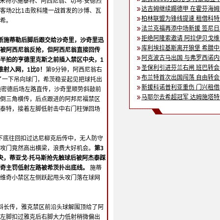
，米特尔施泰特、阿西尼翁、切马·安德烈
达吉姆继续踢德甲 在霍芬海
客场2比1击败科隆一战首发的沙博、瓦
柏林联盟为锋线提速 租借科
希。
法兰克福再添中场新援 签尼
拒绝阿隆索邀请 阿拉伊贝戈
断施蒂勒后脚后跟交给沙奇里，沙奇里迅
库利埃拉基斯离开狼堡 希腊
被阿西尼翁反抢，但阿西尼翁直接回传
阿克波古马出国 与弗罗西诺
半拍的亨德里克斯之前插入禁区中央，1
圣保利引进芬兰右闸 班巴转
推射入网，1比0！
第9分钟，阿西尼翁右
布兰特首次出国闯荡 自由转
了一下吊向球门，希茨稳妥起见把球托出
新援科诺普利亚重伤 门兴租
施密德后场左路直传，沙奇里顺势斜敲前
马耶尔去希超冠军 达姆施塔
倒三角横传，后点跟进的阿邦尼福禁区
泰特，接着左脚低射击中右门柱弹回场
路下底往回扣过达尼柳克后传中，无人防守
攻门竟然高出横梁，浪费大好机会。
第3
央，蒂亚戈·托马斯抢先触球后被阿杰泰踩
维奇主罚低射左路被希茨扑出底线。
施蒂
维奇小禁区左侧跃起甩头攻门落在球网
斜长传，雅克禁区前沿头球解围顶给了阿
左脚扣过雅克后右脚大力低射稍微偏出