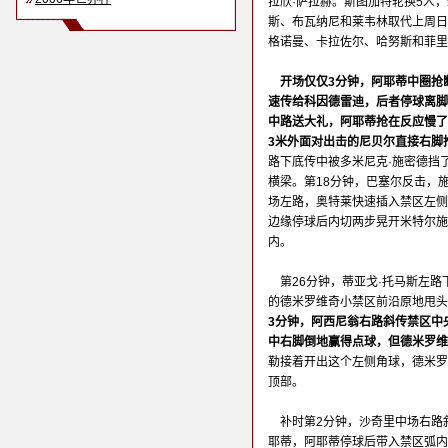
拉欣·萨拉赫。斯图加特轮换5人
斯、布瓦纳尼和莱韦林取代上周日
格诺曼、卡拉佐尔、哈努斯和菲里
开场仅仅3分钟，阿耶蒂中圈抢
速传给科因德雷迪，后者停球离脚
中路送大礼，阿耶蒂抢在反应慢了
3米外面对出击的尼贝尔直接右脚
路下底传中被多米尼克·施密德挡
横梁。第18分钟，巴塞尔反击，
场左路，奥特莱快速插入禁区左侧
边缘停球后内切两步晃开米特尔施
内。
第26分钟，蒂亚戈·托马斯左
的德米罗维奇小禁区前沿原地甩头
3分钟，阿西尼翁右路斜传禁区中
中右脚倒地赢得点球，但德米罗
勒接着开出这个左侧角球，德米罗
顶部。
补时第2分钟，沙奇里中场右路
耶蒂，阿耶蒂停球后带入禁区弧内