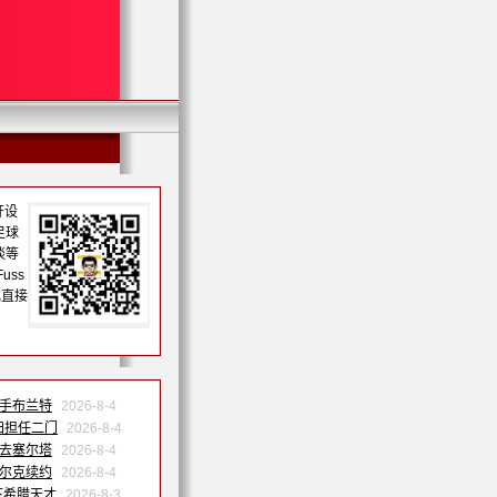
开设
足球
谈等
uss
或直接
联手布兰特
2026-8-4
归担任二门
2026-8-4
季去塞尔塔
2026-8-4
沙尔克续约
2026-8-4
下希腊天才
2026-8-3