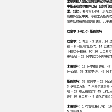
里顺势插入禁区左侧左脚起球吊过
申斯基在皮球整体已经飞过球门线
里，2比0。
补时第3分钟，沙奇
底横传禁区中央，亨德里克斯再次
左脚低射稍微偏出右门柱，几乎
巴塞尔 2-0(1-0) 斯图加特
巴塞尔：
1 希茨 - 3 武约、24
德 - 8 科因德雷迪(71' 14 巴查宁
卜拉欣·萨拉赫、90' 26 巴里希奇)
蒂切克) - 23 阿尔比安·阿耶蒂(7
未用替补：
13 萨尔维(门将)、47
萨·西塞、39 朱尼尔·泽、43 阿
斯图加特：
33 尼贝尔 - 22 阿西
3 亨德里克斯、7 米特尔施泰特 - 3
勒 - 27 布瓦纳尼(79' 45 L
(69' 10 菲里希) - 9 德米罗维
未用替补：
1 布雷德洛(门将)、1
5 恰托维奇