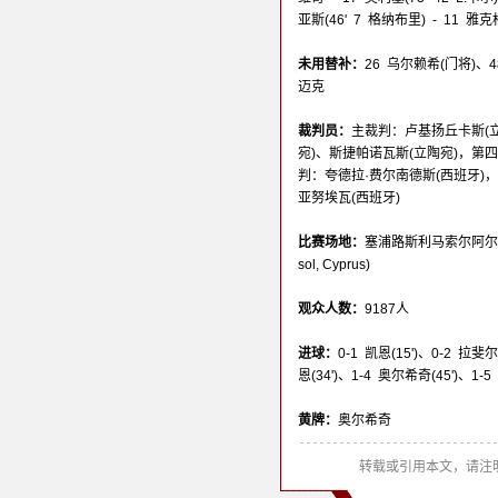
亚斯(46' 7 格纳布里) - 11 
未用替补：
26 乌尔赖希(门将)、4
迈克
裁判员：
主裁判：卢基扬丘卡斯(
宛)、斯捷帕诺瓦斯(立陶宛)，第
判：夸德拉·费尔南德斯(西班牙)
亚努埃瓦(西班牙)
比赛场地：
塞浦路斯利马索尔阿尔法巨型球
sol, Cyprus)
观众人数：
9187人
进球：
0-1 凯恩(15')、0-2 拉斐尔
恩(34')、1-4 奥尔希奇(45')、1-5
黄牌：
奥尔希奇
转载或引用本文，请注明