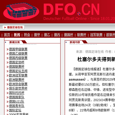
|
首页
|
新闻
|
转会
|
德甲
|
德乙
|
德丙
|
德国杯
|
联赛杯
|
冠军联赛
|
欧联
德国甲级联赛
来源：德国足球在线
作者：B
德国乙级联赛
德国丙级联赛
杜塞尔多夫得到新
德国足协杯
德国联赛杯
【德国足球在线报道】杜塞尔多
德国足坛丑闻
援，从荷甲亚军阿贾克斯引进丹麦
欧洲冠军联赛
asmussen）
，与其签约到2029
欧洲联赛杯
欧洲协会联赛
斯最初要价150万欧元，但杜塞尔
俱乐部世界杯
穆森胜任右边锋、中锋、进攻型中
国际托托杯
位新的10号球员看作是右边锋来引
德国国家队
阿贾克斯青训营，2023/24赛
德国U21队
项赛事出场24次（3球2助攻），
德国青年队
国际足坛
8球）、22场丹超和9场欧联杯（
2006年世界杯