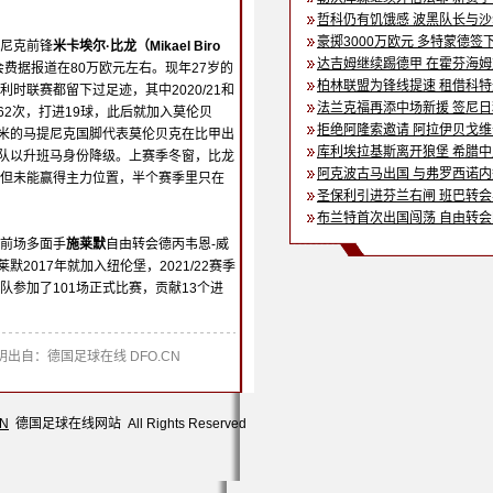
哲科仍有饥饿感 波黑队长与
豪掷3000万欧元 多特蒙德签
尼克前锋
米卡埃尔·比龙（Mikael Biro
达吉姆继续踢德甲 在霍芬海
会费据报道在80万欧元左右。现年27岁的
柏林联盟为锋线提速 租借科
时联赛都留下过足迹，其中2020/21和
法兰克福再添中场新援 签尼
场62次，打进19球，此后就加入莫伦贝
拒绝阿隆索邀请 阿拉伊贝戈
.70米的马提尼克国脚代表莫伦贝克在比甲出
库利埃拉基斯离开狼堡 希腊
球队以升班马身份降级。上赛季冬窗，比龙
阿克波古马出国 与弗罗西诺
但未能赢得主力位置，半个赛季里只在
圣保利引进芬兰右闸 班巴转
布兰特首次出国闯荡 自由转
前场多面手
施莱默
自由转会德丙韦恩-威
默2017年就加入纽伦堡，2021/22赛季
队参加了101场正式比赛，贡献13个进
出自：德国足球在线 DFO.CN
CN
德国足球在线网站 All Rights Reserved