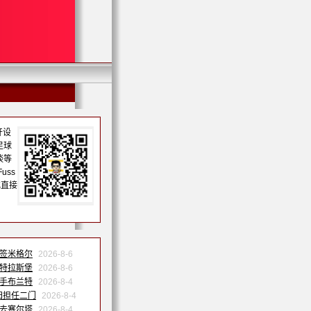
开设
足球
谈等
uss
或直接
森签米格尔
2026-8-6
斯特拉斯堡
2026-8-6
联手布兰特
2026-8-4
归担任二门
2026-8-4
季去塞尔塔
2026-8-4