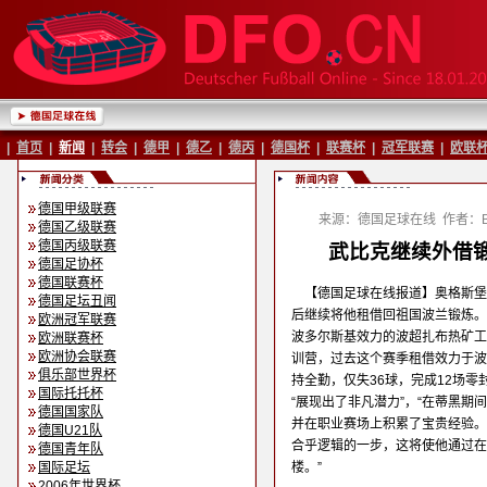
|
首页
|
新闻
|
转会
|
德甲
|
德乙
|
德丙
|
德国杯
|
联赛杯
|
冠军联赛
|
欧联
德国甲级联赛
来源：德国足球在线
作者：Ba
德国乙级联赛
德国丙级联赛
武比克继续外借锻
德国足协杯
德国联赛杯
【德国足球在线报道】奥格斯堡
德国足坛丑闻
后继续将他租借回祖国波兰锻炼。
欧洲冠军联赛
波多尔斯基效力的波超扎布热矿工
欧洲联赛杯
欧洲协会联赛
训营，过去这个赛季租借效力于波
俱乐部世界杯
持全勤，仅失36球，完成12场
国际托托杯
“展现出了非凡潜力”，“在蒂黑
德国国家队
并在职业赛场上积累了宝贵经验。
德国U21队
合乎逻辑的一步，这将使他通过在
德国青年队
国际足坛
楼。”
2006年世界杯