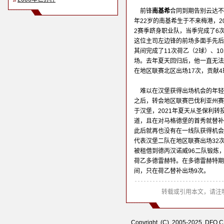
前锋
南基希
合同到期告别云达不
年22岁的南基希生于不来梅港，20
2赛季跻身职业队，当季完成了6
这位主司左边锋的前场多面手先后
其间完成了11次荷乙（2球）、1
场。去年夏天回归后，他一直无法
在地区联赛北区出场17次，贡献4
难以在汉堡获得出场机会的年轻
之后，转会地区联赛巴伐利亚州赛
于汉堡，2021年夏天从圣保利转投
道，且在对马格德堡的首秀就替补
此后就再也没有在一线队获得机会。2
代表汉堡二队在地区联赛出场32
被租借到德丙汉诺威96二队锻炼
荷乙多德雷赫特。在多德雷赫特期
间，只在荷乙替补出场9次。
转载或引用本文，请注明
Copyright (C) 2005-2025
DFO.