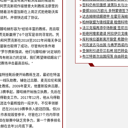
哈赫一直没有离开勒沃库森的候选名
哲科仍有饥饿感 波黑队长与
阿贾克斯视作接替意大利教练法廖里的
豪掷3000万欧元 多特蒙德签
随着法布雷加斯在上周正式拒绝勒沃库
达吉姆继续踢德甲 在霍芬海
谈判，并很快达成了协议。
柏林联盟为锋线提速 租借科
法兰克福再添中场新援 签尼
滕哈赫形容为“经验丰富的教练，而且取
拒绝阿隆索邀请 阿拉伊贝戈
阿贾克斯赢得了6个冠军是非同寻常的。凭
库利埃拉基斯离开狼堡 希腊
和阿贾克斯在2018至2022年间毫无争议
阿克波古马出国 与弗罗西诺
曼联也取得了成功，尽管有时条件艰
圣保利引进芬兰右闸 班巴转
”罗尔费斯强调，他们与滕哈赫“对足球的
布兰特首次出国闯荡 自由转
和具有统治力的足球，我们希望继续踢出‘厂
冠赛场冲击最高目标。“
特温特挂靴后便开始教练生涯，最初在特温
升为一线队助教，辅佐过吕滕、麦克拉伦和莫
主教练。2009年夏天，他重新投奔吕滕，
2/13赛季起，滕哈赫开始独立执教，先后在
勒支工作。2017年12月，他从乌得勒
涯迄今最辉煌的一段岁月，不仅率领那
在2018/19赛季杀入欧冠四强。但20
工作表现毁誉参半，尽管在27个月内带领
，但在联赛中缺乏竞争力，第一个赛季排名
哈赫在去年10月底下课。