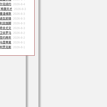
沙尔克续约
2026-8-4
下希腊天才
2026-8-3
姆重逢维默
2026-8-3
特迪瓦前锋
2026-8-3
日利亚国脚
2026-8-3
维奇去尤文
2026-8-3
中卫去罗马
2026-8-2
内签约两年
2026-8-2
会马里蒂莫
2026-8-1
会阿贾克斯
2026-8-1