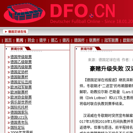
|
首页
|
新闻
|
转会
|
德甲
|
德乙
|
德丙
|
德国杯
|
联赛杯
|
冠军联赛
|
欧联
德国甲级联赛
来源：德国足球在线
作者：B
德国乙级联赛
德国丙级联赛
豪赌升级失败 汉
德国足协杯
德国联赛杯
【德国足球在线报道】继凯泽斯
德国足坛丑闻
帅，冬歇期才“二进宫”的布赖滕赖
欧洲冠军联赛
解职，助教拉尔斯·巴勒曼（Lars B
欧洲联赛杯
欧洲协会联赛
纳（Dirk Lottner）和U17队主教
俱乐部世界杯
将临时联合执教到赛季结束。
国际托托杯
德国国家队
汉诺威在冬歇期时突然宣布解雇
德国U21队
017年3月到2019年1月间执
德国青年队
国际足坛
返德甲。但事与愿违，前半程排名
2006年世界杯